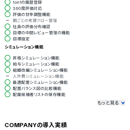
1on1の履歴登録
ブルガリア語
360度評価対応
クロアチア語
評価の甘辛調整機能
チェコ語
期ごとの考課フロー管理
ヘブライ語
社員の評価分布確認
ヒンディー語
目標の中間レビュー管理の機能
ポーランド語
目標設定
トルコ語
ベトナム語
シミュレーション機能
昇格シミュレーション機能
給与シミュレーション機能
組織改編シミュレーション機能
人件費シミュレーション機能
最適配置シミュレーション機能
配置バランス図の比較機能
配属候補者リストの保存機能
もっと見る
社員アンケート機能
アンケートフォームのカスタマイズ
アンケートテンプレート機能
COMPANY
の導入実績
アンケート回答の進捗確認