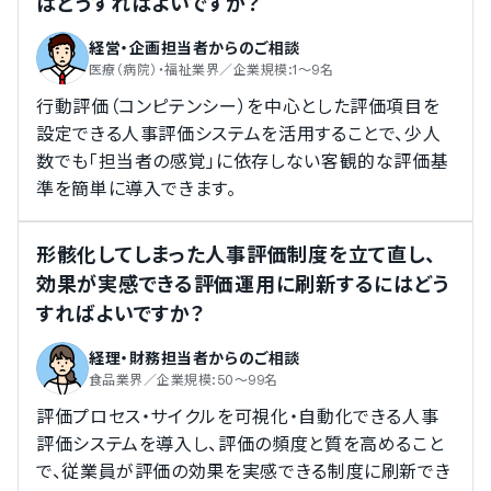
はどうすればよいですか？
ンスベッド株式会社
/
東京ガスエンジニアリングソリューショ
適性検査の実施機能
ンズ株式会社
/
エンケイ株式会社
/
文化シヤッター株式会社
経営・企画担当者
からのご相談
eラーニング・研修の受講機能
/
株式会社ニトリホールディングス
/
株式会社中電工
/
NRS
医療（病院）・福祉業界／企業規模:1～9名
株式会社
/
TOPPANエッジ株式会社
/
株式会社ユニバンス
eラーニング・研修の受講機能
行動評価（コンピテンシー）を中心とした評価項目を
/
株式会社興和工業所
/
株式会社ニチイホールディングス
/
設定できる人事評価システムを活用することで、少人
ヒューマンホールディングス株式会社
/
株式会社西友
/
国立
数でも「担当者の感覚」に依存しない客観的な評価基
大学法人弘前大学
/
株式会社ニフコ
/
アステナホールディン
グス株式会社
準を簡単に導入できます。
500〜999名
日本国土開発株式会社
/
株式会社はせがわ
形骸化してしまった人事評価制度を立て直し、
300〜499名
効果が実感できる評価運用に刷新するにはどう
キッコーマン株式会社
すればよいですか？
中小企業の導入実績
経理・財務担当者
からのご相談
従業員数20名〜300名未満の企業を中小企業としてご紹介してい
食品業界／企業規模:50～99名
ます。
評価プロセス・サイクルを可視化・自動化できる人事
100〜299名
評価システムを導入し、評価の頻度と質を高めること
キリンビジネスエキスパート株式会社
で、従業員が評価の効果を実感できる制度に刷新でき