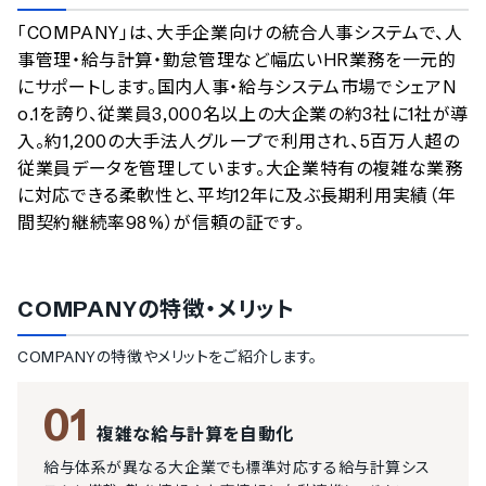
のサービスデータを参照しています。
「COMPANY」は、大手企業向けの統合人事システムで、人
情報更新者：
人事DX最強ナビ
編集部
情報取得元
掲載修正依頼
事管理・給与計算・勤怠管理など幅広いHR業務を一元的
にサポートします。国内人事・給与システム市場でシェアN
o.1を誇り、従業員3,000名以上の大企業の約3社に1社が導
入。約1,200の大手法人グループで利用され、5百万人超の
従業員データを管理しています。大企業特有の複雑な業務
に対応できる柔軟性と、平均12年に及ぶ長期利用実績（年
間契約継続率98%）が信頼の証です。
COMPANY
の特徴・メリット
COMPANY
の特徴やメリットをご紹介します。
01
複雑な給与計算を自動化
給与体系が異なる大企業でも標準対応する給与計算シス