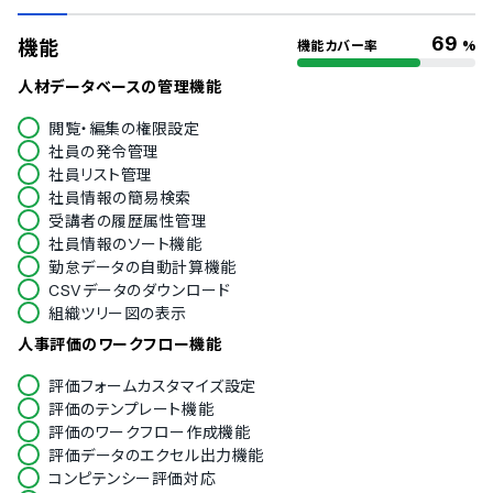
通信の暗号化
IP制限
69
機能
機能カバー率
%
二要素認証・二段階認証
シングルサインオン
人材データベースの管理機能
対応言語
閲覧・編集の権限設定
社員の発令管理
英語
社員リスト管理
中国語
社員情報の簡易検索
オランダ語
受講者の履歴属性管理
フィンランド語
社員情報のソート機能
フランス語
勤怠データの自動計算機能
ドイツ語
CSVデータのダウンロード
イタリア語
組織ツリー図の表示
韓国語
ポルトガル語
人事評価のワークフロー機能
ロシア語
評価フォームカスタマイズ設定
スペイン語
評価のテンプレート機能
スウェーデン語
評価のワークフロー作成機能
タイ語
評価データのエクセル出力機能
アラビア語
コンピテンシー評価対応
インドネシア語