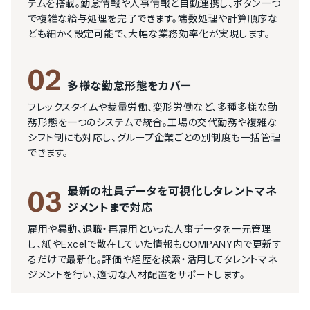
テムを搭載。勤怠情報や人事情報と自動連携し、ボタン一つ
で複雑な給与処理を完了できます。端数処理や計算順序な
ども細かく設定可能で、大幅な業務効率化が実現します。
02
多様な勤怠形態をカバー
フレックスタイムや裁量労働、変形労働など、多種多様な勤
務形態を一つのシステムで統合。工場の交代勤務や複雑な
シフト制にも対応し、グループ企業ごとの別制度も一括管理
できます。
最新の社員データを可視化しタレントマネ
03
ジメントまで対応
雇用や異動、退職・再雇用といった人事データを一元管理
し、紙やExcelで散在していた情報もCOMPANY内で更新す
るだけで最新化。評価や経歴を検索・活用してタレントマネ
ジメントを行い、適切な人材配置をサポートします。