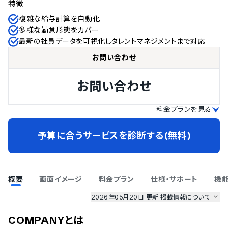
特徴
複雑な給与計算を自動化
多様な勤怠形態をカバー
最新の社員データを可視化しタレントマネジメントまで対応
お問い合わせ
お問い合わせ
料金プランを見る
予算に合うサービスを診断する(無料)
概要
画面イメージ
料金プラン
仕様・サポート
機
2026年05月20日 更新
掲載情報について
AI最強ナビ
、
業界DX最強ナビ
、
人事DX最強ナビ
、
ITランキング
COMPANY
とは
のサービス情報は、
一部
PRONIアイミツSaaS