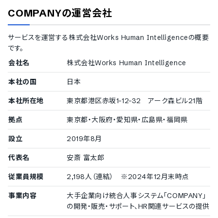
人事担当者
からのご相談
COMPANY
の運営会社
建設設備工事／企業規模:10～19名
職種別に評価シートをカスタム設計できる人事評価シ
サービスを運営する
株式会社Works Human Intelligence
の概要
ステムを活用することで、事務・現場・ドライバーそれぞ
です。
れの業務実態に合った評価基準を一つのシステムで
会社名
株式会社Works Human Intelligence
管理できます。
本社の国
日本
従業員の目標設定やスキルを一元管理するに
本社所在地
東京都港区赤坂1-12-32 アーク森ビル21階
はどうすればよいですか？
拠点
東京都・大阪府・愛知県・広島県・福岡県
経営・企画担当者
からのご相談
設立
2019年8月
外食業界／企業規模:10～19名
目標設定からスキル管理・評価結果まで一元管理でき
代表名
安斎 富太郎
る人事評価システムを導入することで、バラバラだった
従業員規模
2,198人（連結） ※2024年12月末時点
従業員情報を集約し評価の透明性を高められます。
事業内容
大手企業向け統合人事システム「COMPANY」
の開発・販売・サポート、HR関連サービスの提供