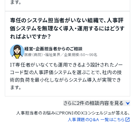
ます。
導入実績（企業規模不明）
従業員数の確認が取れなかった企業をご紹介しています。
専任のシステム担当者がいない組織で、人事評
千葉県済生会習志野病院
価システムを無理なく導入・運用するにはどうす
ればよいですか？
経営・企画担当者
からのご相談
医療（病院）・福祉業界／企業規模:50～99名
IT専任者がいなくても運用できるよう設計されたノー
コード型の人事評価システムを選ぶことで、社内の技
術的負荷を最小化しながらシステム導入が実現でき
ます。
さらに2件の相談内容を見る
事務職・現場作業員・ドライバーなど職種が多
人事担当者のお悩みにPRONIのDXコンシェルジュが答える、
様な建設業で、各職種に対応した公平な評価基
人事課題のQ&A 一覧はこちら
準を設けるにはどうすればよいですか？