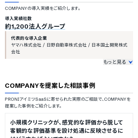
アンケートの催促メール送信機能
COMPANY
の導入実績をご紹介します。
アンケートの集計・分析機能
パルスサーベイ対応
導入実績社数
データ分析機能
約1,200法人グループ
社員属性毎のグラフ生成機能
代表的な導入企業
顔写真付きリストの表示
ヤマハ株式会社
/
日野自動車株式会社
/
日本国土開発株式
社員情報の絞り込み検索機能
会社
マトリクス分析機能
クロス分析機能
もっと見る
離職防止分析機能
大企業の導入実績
エンゲージメント分析機能
従業員数300名以上を大企業としてご紹介しています。
キャリア分析機能
COMPANY
を提案した相談事例
労務負荷分析機能
1000名以上
ダッシュボード機能
コニカミノルタジャパン株式会社
/
ヤマハ株式会社
/
森ビル
PRONIアイミツSaaSに寄せられた実際のご相談で、
COMPANY
を
テキストマイニング対応
株式会社
/
ミサワホーム株式会社
/
株式会社鹿児島銀行
/
提案した事例をご紹介します。
採用プロセスの管理機能
日野自動車株式会社
/
エーザイ株式会社
/
日本貨物鉄道株
式会社（JR貨物）
/
株式会社LAVA International
/
フジッ
募集要項の管理機能
小規模クリニックが、感覚的な評価から脱して
コ株式会社
/
山崎製パン株式会社
/
サントリーホールディン
採用パイプラインの管理機能
グス株式会社
/
株式会社公文教育研究会
/
三洋化成工業株
客観的な評価基準を設け処遇に反映させるに
適性検査の実施機能
式会社
/
国立大学法人大阪大学
/
株式会社広島銀行
/
フラ