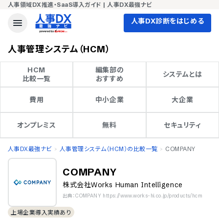
人事領域DX推進・SaaS導入ガイド | 人事DX最強ナビ
人事DX診断をはじめる
人事管理システム（HCM）
HCM

編集部の

システムとは
比較一覧
おすすめ
費用
中小企業
大企業
オンプレミス
無料
セキュリティ
人事DX最強ナビ
人事管理システム（HCM）の比較一覧
COMPANY
COMPANY
株式会社Works Human Intelligence
出典：COMPANY https://www.works-hi.co.jp/products/hcm
上場企業導入実績あり