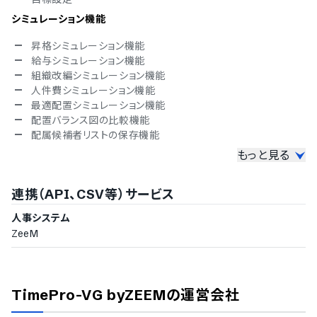
ベトナム語
シミュレーション機能
昇格シミュレーション機能
給与シミュレーション機能
組織改編シミュレーション機能
人件費シミュレーション機能
最適配置シミュレーション機能
配置バランス図の比較機能
配属候補者リストの保存機能
もっと見る
社員アンケート機能
アンケートフォームのカスタマイズ
連携（API、CSV等）サービス
アンケートテンプレート機能
アンケート回答の進捗確認
人事システム
アンケートの催促メール送信機能
ZeeM
アンケートの集計・分析機能
パルスサーベイ対応
データ分析機能
TimePro-VG byZEEM
の運営会社
社員属性毎のグラフ生成機能