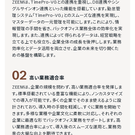
ZEEMは、TimePro-VGとの連携を重視し、DB連携やシン
グルサインオン連携といった機能を搭載しています。勤怠管
理システム「TimePro-VG」とのスムーズな連携を実現し、
マスターデータの一元管理を可能にします。これにより、情
報管理の手間を省き、バックオフィス業務全体の効率化を実
現します。また、連携によって得られるデータは、経営戦略を
立てる上でも役立ち、企業全体の成長を後押しします。業務
効率化とデータ活用を両立させ、企業の未来を切り開くた
めの基盤を構築します。
02
高い業務適合率
ZEEMは、企業の規模を問わず、高い業務適合率を発揮しま
す。標準搭載されている豊富な機能により、ノンカスタマイズ
での導入が可能です。多くの企業でそのまま使えるように設
計されており、導入時の手間を軽減し、すぐに業務を開始で
きます。多様な業種や企業文化に柔軟に対応し、それぞれの
企業に最適な形でバックオフィス業務をサポートします。高
い業務適合率によって、導入後のスムーズな運用と、業務効
率の大幅な向上を期待できます。