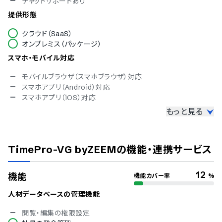
チャットサポートあり
提供形態
クラウド（SaaS）
オンプレミス（パッケージ）
スマホ・モバイル対応
モバイルブラウザ（スマホブラウザ）対応
スマホアプリ（Android）対応
スマホアプリ（iOS）対応
もっと見る
セキュリティ
ISMS
Pマーク
TimePro-VG byZEEM
の機能・連携サービス
冗長化
通信の暗号化
IP制限
12
機能
機能カバー率
%
二要素認証・二段階認証
シングルサインオン
人材データベースの管理機能
対応言語
閲覧・編集の権限設定