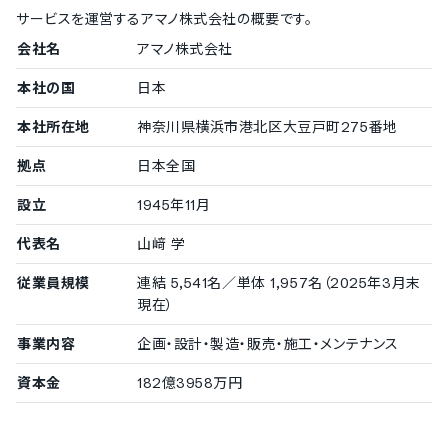
顔写真付きリストの表示
サービスを運営する
アマノ株式会社
の概要です。
社員情報の絞り込み検索機能
マトリクス分析機能
会社名
アマノ株式会社
クロス分析機能
離職防止分析機能
本社の国
日本
エンゲージメント分析機能
キャリア分析機能
本社所在地
神奈川県横浜市港北区大豆戸町275番地
労務負荷分析機能
拠点
日本全国
ダッシュボード機能
テキストマイニング対応
設立
1945年11月
採用プロセスの管理機能
代表名
山﨑 学
募集要項の管理機能
採用パイプラインの管理機能
従業員規模
連結 5,541名／単体 1,957名（2025年3月末
適性検査の実施機能
現在）
適性検査の実施機能
事業内容
企画・設計・製造・販売・施工・メンテナンス
eラーニング・研修の受講機能
資本金
182億3958万円
eラーニング・研修の受講機能