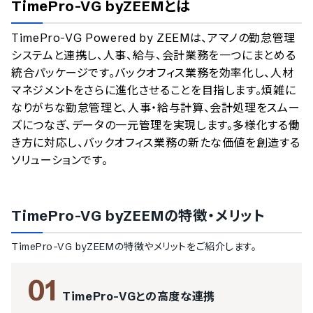
TimePro-VG byZEEM
とは
のサービス情報は、
一部
PRONIアイミツSaaS
のサービスデータを参照しています。
TimePro-VG Powered by ZEEMは、アマノの勤怠管理
情報更新者：
人事DX最強ナビ
編集部
情報取得元
掲載修正依頼
システムと連携し、人事、給与、会計業務を一つにまとめる
統合パッケージです。バックオフィス業務を効率化し、人材
マネジメントをさらに進化させることを目指します。煩雑に
なりがちな勤怠管理と、人事・給与計算、会計処理をスムー
ズにつなぎ、データの一元管理を実現します。多様化する働
き方に対応し、バックオフィス業務の新たな価値を創造する
ソリューションです。
TimePro-VG byZEEM
の特徴・メリット
TimePro-VG byZEEM
の特徴やメリットをご紹介します。
01
TimePro-VGとの高度な連携