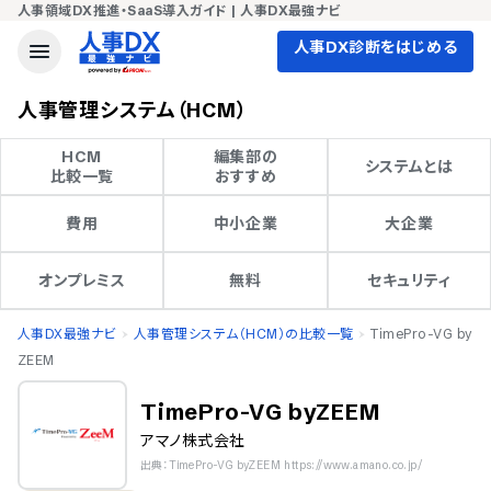
人事領域DX推進・SaaS導入ガイド | 人事DX最強ナビ
人事DX診断をはじめる
人事管理システム（HCM）
HCM

編集部の

システムとは
比較一覧
おすすめ
費用
中小企業
大企業
オンプレミス
無料
セキュリティ
人事DX最強ナビ
人事管理システム（HCM）の比較一覧
TimePro-VG by
ZEEM
TimePro-VG byZEEM
アマノ株式会社
出典：TimePro-VG byZEEM https://www.amano.co.jp/