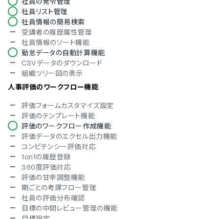
社員の発令管理
英語
社員リスト管理
中国語
社員情報の簡易検索
オランダ語
受講者の履歴属性管理
フィンランド語
社員情報のソート機能
フランス語
勤怠データの自動計算機能
ドイツ語
CSVデータのダウンロード
イタリア語
組織ツリー図の表示
韓国語
ポルトガル語
人事評価のワークフロー機能
ロシア語
評価フォームカスタマイズ設定
スペイン語
評価のテンプレート機能
スウェーデン語
評価のワークフロー作成機能
タイ語
評価データのエクセル出力機能
アラビア語
コンピテンシー評価対応
インドネシア語
1on1の履歴登録
ブルガリア語
360度評価対応
クロアチア語
評価の甘辛調整機能
チェコ語
期ごとの考課フロー管理
ヘブライ語
社員の評価分布確認
ヒンディー語
目標の中間レビュー管理の機能
ポーランド語
目標設定
トルコ語