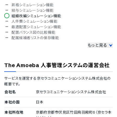
昇格シミュレーション機能
給与シミュレーション機能
組織改編シミュレーション機能
人件費シミュレーション機能
最適配置シミュレーション機能
配置バランス図の比較機能
配属候補者リストの保存機能
もっと見る
社員アンケート機能
アンケートフォームのカスタマイズ
アンケートテンプレート機能
The Amoeba 人事管理システム
の運営会社
アンケート回答の進捗確認
アンケートの催促メール送信機能
アンケートの集計・分析機能
サービスを運営する
京セラコミュニケーションシステム株式会社
の
パルスサーベイ対応
概要です。
データ分析機能
会社名
京セラコミュニケーションシステム株式会社
社員属性毎のグラフ生成機能
本社の国
日本
顔写真付きリストの表示
社員情報の絞り込み検索機能
本社所在地
京都府京都市伏見区竹田鳥羽殿町6（京セラ本
マトリクス分析機能