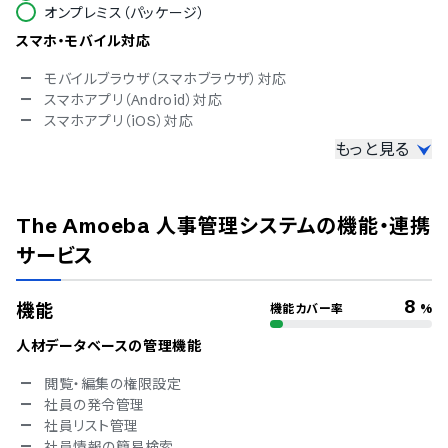
オンプレミス（パッケージ）
スマホ・モバイル対応
モバイルブラウザ（スマホブラウザ）対応
スマホアプリ（Android）対応
スマホアプリ（iOS）対応
もっと見る
セキュリティ
ISMS
Pマーク
The Amoeba 人事管理システム
の機能・連携
冗長化
通信の暗号化
サービス
IP制限
二要素認証・二段階認証
8
機能
機能カバー率
%
シングルサインオン
対応言語
人材データベースの管理機能
英語
閲覧・編集の権限設定
中国語
社員の発令管理
オランダ語
社員リスト管理
フィンランド語
社員情報の簡易検索