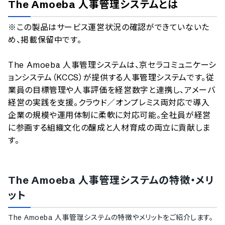
The Amoeba 人事管理システム
とは
のサービス情報は、
一部
PRONIアイミツSaaS
のサービスデータを参照しています。
※この製品はサービス運営状況の確認ができていないた
情報更新者：
人事DX最強ナビ
編集部
情報取得元
掲載修正依頼
め、掲載保留中です。

The Amoeba 人事管理システムは、京セラコミュニケーシ
ョンシステム（KCCS）が提供する人事管理システムです。従
業員の目標管理や人事評価を経営数字と連携し、アメーバ
経営の実践を支援。クラウド／オンプレミス両対応で導入
企業の規模や運用体制に柔軟に対応可能。全社員が経営
に参画する組織文化の醸成と人材育成の両立に貢献しま
す。
The Amoeba 人事管理システム
の特徴・メリ
ット
The Amoeba 人事管理システム
の特徴やメリットをご紹介します。