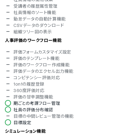
フランス語
受講者の履歴属性管理
ドイツ語
社員情報のソート機能
イタリア語
勤怠データの自動計算機能
韓国語
CSVデータのダウンロード
ポルトガル語
組織ツリー図の表示
ロシア語
人事評価のワークフロー機能
スペイン語
スウェーデン語
評価フォームカスタマイズ設定
タイ語
評価のテンプレート機能
アラビア語
評価のワークフロー作成機能
インドネシア語
評価データのエクセル出力機能
ブルガリア語
コンピテンシー評価対応
クロアチア語
1on1の履歴登録
チェコ語
360度評価対応
ヘブライ語
評価の甘辛調整機能
ヒンディー語
期ごとの考課フロー管理
ポーランド語
社員の評価分布確認
トルコ語
目標の中間レビュー管理の機能
ベトナム語
目標設定
シミュレーション機能