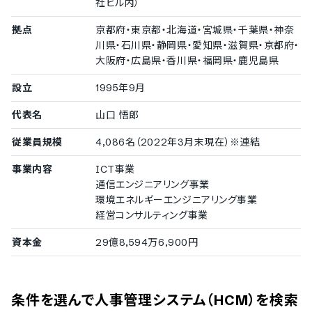
社ビル内）
クロス分析機能
離職防止分析機能
拠点
京都府・東京都・北海道・宮城県・千葉県・神奈
エンゲージメント分析機能
川県・石川県・静岡県・愛知県・滋賀県・京都府・
キャリア分析機能
大阪府・広島県・香川県・福岡県・鹿児島県
労務負荷分析機能
ダッシュボード機能
設立
1995年9月
テキストマイニング対応
代表名
山口 悟郎
採用プロセスの管理機能
従業員規模
4,086名（2022年3月末現在）※連結
募集要項の管理機能
採用パイプラインの管理機能
事業内容
ICT事業
適性検査の実施機能
通信エンジニアリング事業
環境エネルギーエンジニアリング事業
適性検査の実施機能
経営コンサルティング事業
eラーニング・研修の受講機能
資本金
29億8,594万6,900円
eラーニング・研修の受講機能
条件を選んで人事管理システム（HCM）を検索