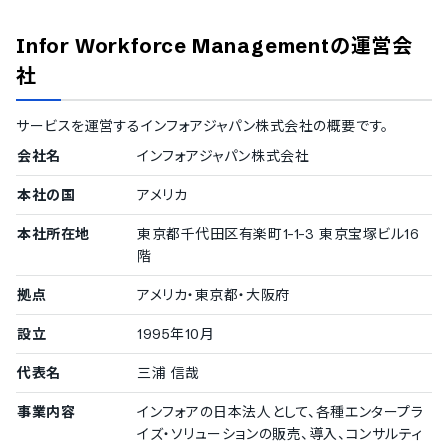
ISMS
Pマーク
Infor Workforce Management
の運営会
冗長化
通信の暗号化
社
IP制限
二要素認証・二段階認証
サービスを運営する
インフォアジャパン株式会社
の概要です。
シングルサインオン
会社名
インフォアジャパン株式会社
対応言語
本社の国
アメリカ
英語
中国語
本社所在地
東京都千代田区有楽町1-1-3 東京宝塚ビル16
オランダ語
階
フィンランド語
フランス語
拠点
アメリカ・東京都・大阪府
ドイツ語
イタリア語
設立
1995年10月
韓国語
ポルトガル語
代表名
三浦 信哉
ロシア語
スペイン語
事業内容
インフォアの日本法人として、各種エンタープラ
スウェーデン語
イズ・ソリューションの販売、導入、コンサルティ