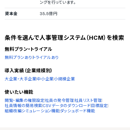
タイ語
ングを行っています。
アラビア語
インドネシア語
資本金
35.5億円
ブルガリア語
クロアチア語
チェコ語
条件を選んで人事管理システム（HCM）を検索
ヘブライ語
ヒンディー語
無料プラン・トライアル
ポーランド語
トルコ語
無料プランあり
トライアルあり
ベトナム語
導入実績（企業規模別）
大企業・大手企業
中小企業
小規模企業
使いたい機能
閲覧・編集の権限設定
社員の発令管理
社員リスト管理
社員情報の簡易検索
CSVデータのダウンロード
目標設定
組織改編シミュレーション機能
ダッシュボード機能