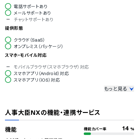
電話サポートあり
メールサポートあり
チャットサポートあり
提供形態
クラウド（SaaS）
オンプレミス（パッケージ）
スマホ・モバイル対応
モバイルブラウザ（スマホブラウザ）対応
スマホアプリ（Android）対応
スマホアプリ（iOS）対応
もっと見る
セキュリティ
ISMS
Pマーク
人事大臣NX
の機能・連携サービス
冗長化
通信の暗号化
IP制限
14
機能
機能カバー率
%
二要素認証・二段階認証