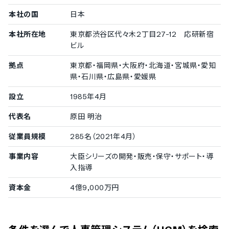
データ分析機能
本社の国
日本
社員属性毎のグラフ生成機能
顔写真付きリストの表示
本社所在地
東京都渋谷区代々木2丁目27-12 応研新宿
社員情報の絞り込み検索機能
ビル
マトリクス分析機能
クロス分析機能
拠点
東京都・福岡県・大阪府・北海道・宮城県・愛知
離職防止分析機能
県・石川県・広島県・愛媛県
エンゲージメント分析機能
キャリア分析機能
設立
1985年4月
労務負荷分析機能
代表名
原田 明治
ダッシュボード機能
テキストマイニング対応
従業員規模
285名（2021年4月）
採用プロセスの管理機能
事業内容
大臣シリーズの開発・販売・保守・サポート・導
募集要項の管理機能
入指導
採用パイプラインの管理機能
適性検査の実施機能
資本金
4億9,000万円
適性検査の実施機能
eラーニング・研修の受講機能