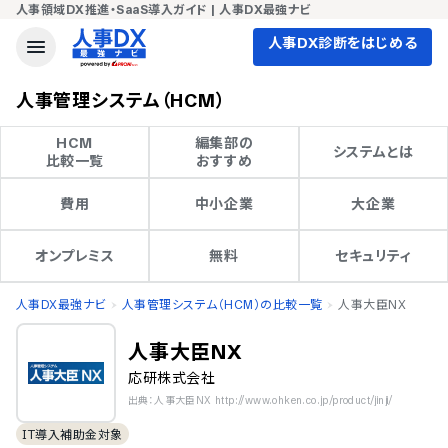
人事領域DX推進・SaaS導入ガイド | 人事DX最強ナビ
人事DX診断をはじめる
人事管理システム（HCM）
HCM

編集部の

システムとは
比較一覧
おすすめ
費用
中小企業
大企業
オンプレミス
無料
セキュリティ
人事DX最強ナビ
人事管理システム（HCM）の比較一覧
人事大臣NX
人事大臣NX
応研株式会社
出典：人事大臣NX http://www.ohken.co.jp/product/jinji/
IT導入補助金対象