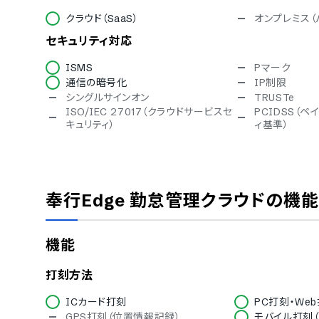
クラウド（SaaS）
オンプレミス（
セキュリティ対応
ISMS
Pマーク
通信の暗号化
IP制限
シングルサインオン
TRUSTe
ISO/IEC 27017（クラウドサービスセ
PCIDSS（
キュリティ）
ィ基準）
対応言語
英語
中国語
スペイン語
タイ語
奉行Edge 勤怠管理クラウド
の機能
ベトナム語
IT導入補助金
機能
IT導入補助金対象
デバイス対応
打刻方法
ICカード打刻
PC打刻・We
スマホアプリ（iOS）対応
スマホアプリ（A
GPS打刻（位置情報記録）
モバイル打刻（