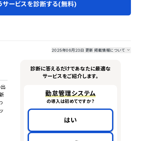
うサービスを診断する(無料)
2025年06月23日 更新
掲載情報について
I最強ナビ
、
業界DX最強ナビ
、
人事DX最強ナビ
、
ITランキング
のサービス情報は、
一部
PRONIアイミツSaaS
のサービスデータを参照しています。
診断に答えるだけであなたに最適な
情報更新者：
人事DX最強ナビ
編集部
情報取得元
掲載修正依頼
サービスをご紹介します。
の出
勤怠管理システム
新
の導入は初めてですか？
わ
ッ
はい