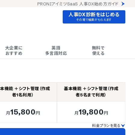
PRONIアイミツSaaS 人事DX始め方ガイド
人事DX診断をはじめる
その場で結果がもらえます
大企業に

英語

無料で

おすすめ
多言語対応
使える
本機能 ＋シフト管理（作成
基本機能 ＋シフト管理（作成
者1名利用）
者5名まで利用）
15,800
19,800
月
円
月
円
料金プランを見る