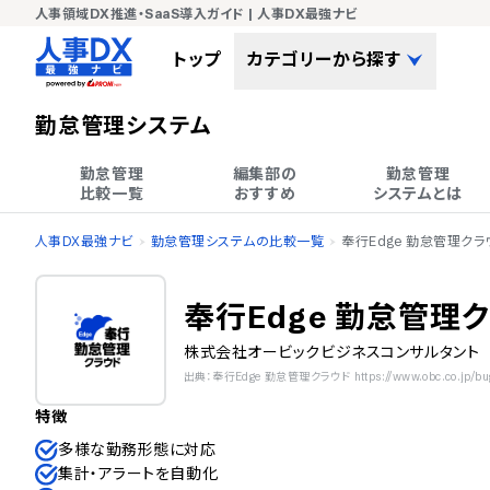
人事領域DX推進・SaaS導入ガイド | 人事DX最強ナビ
トップ
カテゴリーから探す
勤怠管理システム
勤怠管理

編集部の

勤怠管理

比較一覧
おすすめ
システムとは
人事DX最強ナビ
勤怠管理システムの比較一覧
奉行Edge 勤怠管理クラ
奉行Edge 勤怠管理
株式会社オービックビジネスコンサルタント
出典：奉行Edge 勤怠管理クラウド https://www.obc.co.jp/bugy
特徴
多様な勤務形態に対応
集計・アラートを自動化