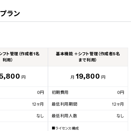
プラン
シフト管理（作成者1名
基本機能 ＋シフト管理（作成者5名
利用）
まで利用）
5,800
19,800
円
月
円
0円
初期費用
0円
12ヶ月
最低利用期間
12ヶ月
なし
最低利用人数
なし
■ライセンス構成
