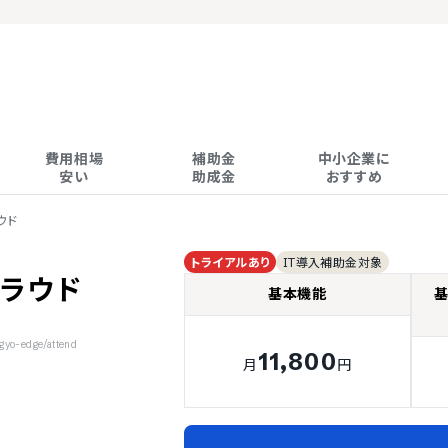
費用相場

補助金

中小企業に

安い
助成金
おすすめ
ウド
トライアルあり
IT導入補助金対象
クラウド
基本機能
基
o-edge/attend
11,800
月
円