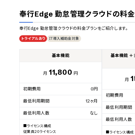
奉行Edge 勤怠管理クラウド
の料金
奉行Edge 勤怠管理クラウド
の料金プランをご紹介します。
トライアルあり
IT導入補助金対象
基本機能
基本機能 ＋
11,800
月
円
1
月
初期費用
0円
初期費用
最低利用期間
12ヶ月
最低利用期間
最低利用人数
なし
最低利用人数
■ライセンス構成

従業員20ライセンス

■ライセンス構成
