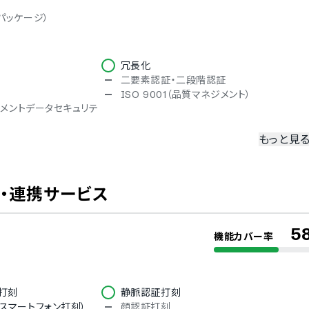
パッケージ）
冗長化
二要素認証・二段階認証
ISO 9001（品質マネジメント）
ペイメントデータセキュリテ
もっと見
韓国語
インドネシア語
・連携サービス
5
機能カバー率
モバイルブラウザ（スマホブラウザ）対
b打刻
静脈認証打刻
ndroid）対応
応
スマートフォン打刻）
顔認証打刻