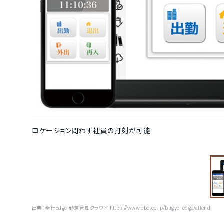
ロケーション問わず社員の打刻が可能
出典：
奉行Edge 勤怠管理クラウド https://www.obc.co.jp/bugyo-edge/attend