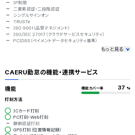
IP制限
二要素認証・二段階認証
シングルサインオン
TRUSTe
ISO 9001（品質マネジメント）
ISO/IEC 27017（クラウドサービスセキュリティ）
PCIDSS（ペイメントデータセキュリティ基準）
もっと見る
対応言語
英語
中国語
CAERU勤怠
の機能・連携サービス
韓国語
スペイン語
タイ語
37
機能
機能カバー率
%
インドネシア語
ベトナム語
打刻方法
IT導入補助金
ICカード打刻
PC打刻・Web打刻
IT導入補助金対象
静脈認証打刻
デバイス対応
GPS打刻（位置情報記録）