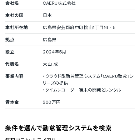
独自休暇の作成機能
会社名
CAERU株式会社
有休残日数の確認機能
休暇失効前の通知機能
本社の国
日本
時間単位の有休管理機能
本社所在地
広島県安芸郡府中町桃山1丁目16‐5
LINEでの有休残日数確認機能
働き方改革関連法対応
拠点
広島県
フレックスタイム制への対応
設立
2024年5月
変形労働時間制への対応
時間外労働の上限超過アラート設定
代表名
大山 成
勤務間インターバル制度への対応
年次有休5日の未取得アラート設定
事業内容
・クラウド型勤怠管理システム「CAERU勤怠」シ
月60時間超の法定時間外労働の割増賃金計算
リーズの提供
インターバル不足へのアラート機能
・タイムレコーダー端末の開発とレンタル
連続勤務アラート設定
休日勤務アラート設定
資本金
500万円
医療機関対応
様式9の書類出力機能
条件を選んで勤怠管理システムを検索
様式8の書類出力機能
アラート機能