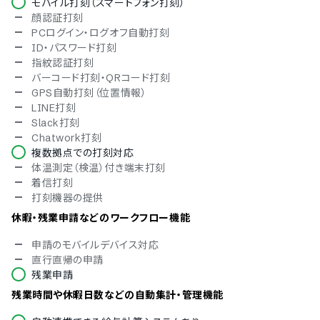
モバイル打刻（スマートフォン打刻）
スマホアプリ（iOS）対応
顔認証打刻
スマホアプリ（Android）対応
PCログイン・ログオフ自動打刻
モバイルブラウザ（スマホブラウザ）対応
ID・パスワード打刻
タブレット対応
指紋認証打刻
バーコード打刻・QRコード打刻
GPS自動打刻（位置情報）
LINE打刻
Slack打刻
Chatwork打刻
複数拠点での打刻対応
体温測定（検温）付き端末打刻
着信打刻
打刻機器の提供
休暇・残業申請などのワークフロー機能
申請のモバイルデバイス対応
直行直帰の申請
残業申請
残業時間や休暇日数などの自動集計・管理機能