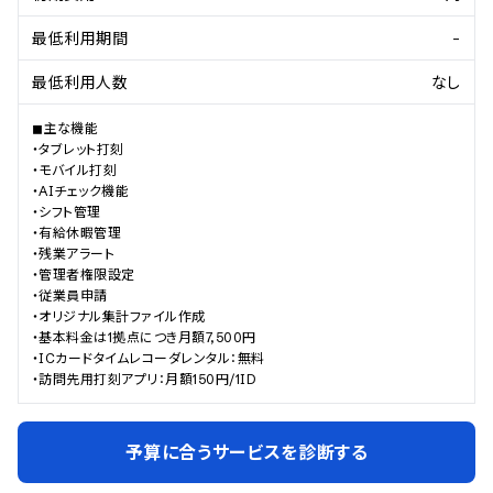
最低利用期間
-
最低利用人数
なし
◼︎主な機能

・タブレット打刻

・モバイル打刻

・AIチェック機能

・シフト管理

・有給休暇管理

・残業アラート

・管理者権限設定

・従業員申請

・オリジナル集計ファイル作成

・基本料金は1拠点につき月額7,500円

・ICカードタイムレコーダレンタル：無料

・訪問先用打刻アプリ：月額150円/1ID
予算に合うサービスを診断する