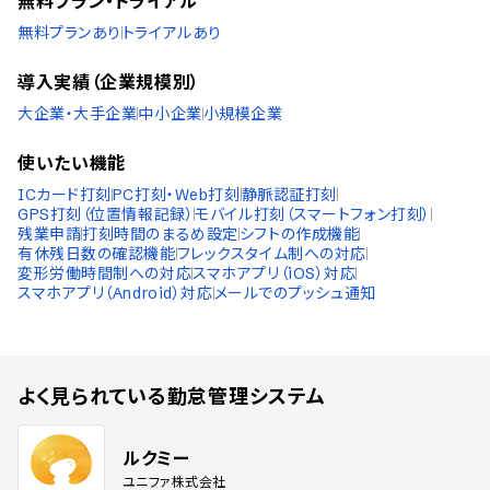
無料プラン・トライアル
36協定対応のアラート機能
無料プランあり
トライアルあり
通知設定
導入実績（企業規模別）
打刻漏れアラート設定
大企業・大手企業
中小企業
小規模企業
チャットツール連携でのプッシュ通知
メールでのプッシュ通知
使いたい機能
分析機能
ICカード打刻
PC打刻・Web打刻
静脈認証打刻
GPS打刻（位置情報記録）
モバイル打刻（スマートフォン打刻）
勤怠データの分析機能
残業申請
打刻時間のまるめ設定
シフトの作成機能
日報管理機能
有休残日数の確認機能
フレックスタイム制への対応
変形労働時間制への対応
スマホアプリ（iOS）対応
日報管理機能
スマホアプリ（Android）対応
メールでのプッシュ通知
弁当管理機能
弁当発注数の管理機能
よく見られている
勤怠管理システム
ルクミー
ユニファ株式会社