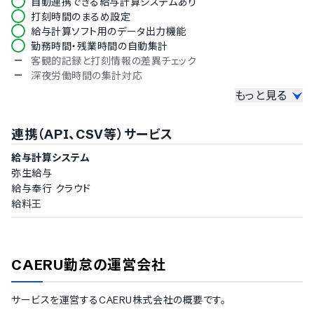
自動連携できる給与計算システムあり
打刻時間のまるめ設定
給与計算ソフト用のデータ出力機能
勤務時間・残業時間の自動集計
客観的記録と打刻情報の差異チェック
深夜労働時間の集計対応
もっと見る
予実管理機能
勤務時間の予実管理機能
連携（API、CSV等）サービス
人件費の概算算出機能
工数管理機能
給与計算システム
シフト管理機能
弥生給与
給与奉行 クラウド
シフトの作成機能
給料王
従業員へのシフト募集管理
シフト表の印刷機能
シフトの人員過不足の判定機能
夜勤の日跨ぎシフト設定対応
CAERU勤怠
の運営会社
有給休暇などの休暇管理機能
サービスを運営する
CAERU株式会社
の概要です。
有給休暇の自動付与機能