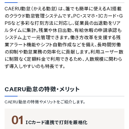
のサービスデータを参照しています。
CAERU勤怠（かえる勤怠）は、誰でも簡単に使えるAI搭載
情報更新者：
人事DX最強ナビ
編集部
情報取得元
掲載修正依頼
のクラウド勤怠管理システムです。PC・スマホ・ICカード・G
PSなど多彩な打刻方法に対応し、従業員の出退勤をリア
ルタイムに集計。残業や休日出勤、有給休暇の申請承認も
システム上で一元管理できます。働き方改革を支援する残
業アラート機能やシフト自動作成などを備え、長時間労働
の抑制や勤怠業務の効率化に貢献します。利用ユーザー数
に制限なく定額料金で利用できるため、人数規模に関わら
ず導入しやすいのも特長です。
CAERU勤怠
の特徴・メリット
CAERU勤怠
の特徴やメリットをご紹介します。
01
ICカード連携で打刻を厳格化