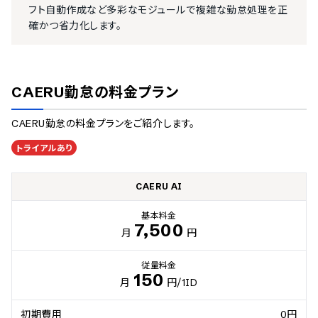
フト自動作成など多彩なモジュールで複雑な勤怠処理を正
確かつ省力化します。
CAERU勤怠
の料金プラン
CAERU勤怠
の料金プランをご紹介します。
トライアルあり
CAERU AI
基本料金
7,500
月
円
従量料金
150
月
円
/1ID
初期費用
0円