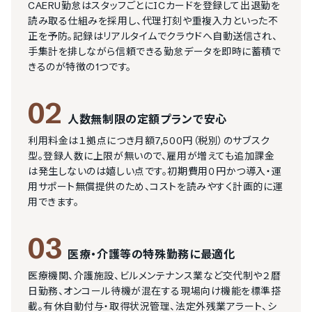
CAERU勤怠はスタッフごとにICカードを登録して出退勤を
読み取る仕組みを採用し、代理打刻や重複入力といった不
正を予防。記録はリアルタイムでクラウドへ自動送信され、
手集計を排しながら信頼できる勤怠データを即時に蓄積で
きるのが特徴の1つです。
02
人数無制限の定額プランで安心
利用料金は１拠点につき月額7,500円（税別）のサブスク
型。登録人数に上限が無いので、雇用が増えても追加課金
は発生しないのは嬉しい点です。初期費用０円かつ導入・運
用サポート無償提供のため、コストを読みやすく計画的に運
用できます。
03
医療・介護等の特殊勤務に最適化
医療機関、介護施設、ビルメンテナンス業など交代制や２暦
日勤務、オンコール待機が混在する現場向け機能を標準搭
載。有休自動付与・取得状況管理、法定外残業アラート、シ