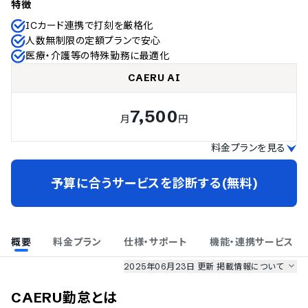
特徴
ICカード連携で打刻を厳格化
人数無制限の定額プランで安心
医療・介護等の特殊勤務に最適化
CAERU AI
7,500
月
円
料金プランを見る
予算に合うサービスを診断する(無料)
概要
料金プラン
仕様・サポート
機能・連携サービス
2025年06月23日 更新
掲載情報について
AI最強ナビ
、
業界DX最強ナビ
、
人事DX最強ナビ
、
ITランキング
CAERU勤怠
とは
のサービス情報は、
一部
PRONIアイミツSaaS