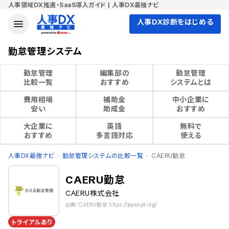
人事領域DX推進・SaaS導入ガイド | 人事DX最強ナビ
人事DX診断をはじめる
勤怠管理システム
勤怠管理

編集部の

勤怠管理

比較一覧
おすすめ
システムとは
費用相場

補助金

中小企業に

安い
助成金
おすすめ
大企業に

英語

無料で

おすすめ
多言語対応
使える
人事DX最強ナビ
勤怠管理システムの比較一覧
CAERU勤怠
CAERU勤怠
CAERU株式会社
出典：CAERU勤怠 https://japanpt.org/
トライアルあり