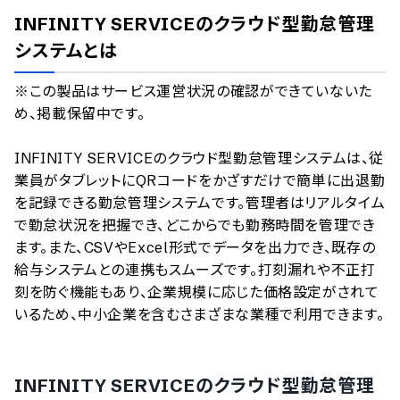
AI最強ナビ
、
業界DX最強ナビ
、
人事DX最強ナビ
、
ITランキング
INFINITY SERVICEのクラウド型勤怠管理
のサービス情報は、
一部
PRONIアイミツSaaS
のサービスデータを参照しています。
システム
とは
情報更新者：
人事DX最強ナビ
編集部
情報取得元
掲載修正依頼
※この製品はサービス運営状況の確認ができていないた
め、掲載保留中です。

INFINITY SERVICEのクラウド型勤怠管理システムは、従
業員がタブレットにQRコードをかざすだけで簡単に出退勤
を記録できる勤怠管理システムです。管理者はリアルタイム
で勤怠状況を把握でき、どこからでも勤務時間を管理でき
ます。また、CSVやExcel形式でデータを出力でき、既存の
給与システムとの連携もスムーズです。打刻漏れや不正打
刻を防ぐ機能もあり、企業規模に応じた価格設定がされて
いるため、中小企業を含むさまざまな業種で利用できます。
INFINITY SERVICEのクラウド型勤怠管理