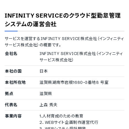
英語
中国語
INFINITY SERVICEのクラウド型勤怠管理
韓国語
スペイン語
システム
の運営会社
タイ語
インドネシア語
サービスを運営する
INFINITY SERVICE株式会社（インフィニティ
ベトナム語
サービス株式会社）
の概要です。
IT導入補助金
会社名
INFINITY SERVICE株式会社（インフィニティ
IT導入補助金対象
サービス株式会社）
デバイス対応
本社の国
日本
スマホアプリ（iOS）対応
本社所在地
滋賀県湖南市岩根1680−3番地8 号室
スマホアプリ（Android）対応
モバイルブラウザ（スマホブラウザ）対応
拠点
滋賀県
タブレット対応
代表名
上森 秀夫
事業内容
1.人材育成のための教育
2. WEBサイト企画制作運営代行
3. WEBシステム受託開発