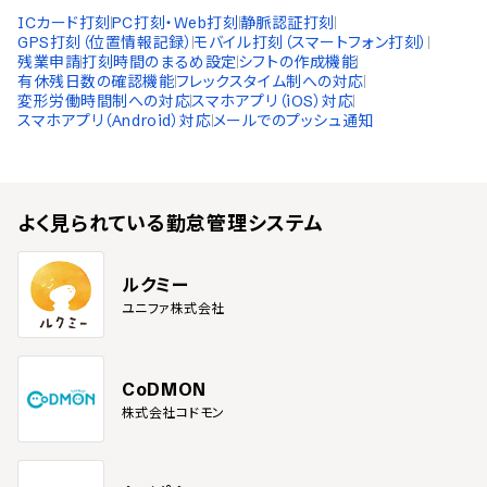
ICカード打刻
PC打刻・Web打刻
静脈認証打刻
GPS打刻（位置情報記録）
モバイル打刻（スマートフォン打刻）
残業申請
打刻時間のまるめ設定
シフトの作成機能
有休残日数の確認機能
フレックスタイム制への対応
変形労働時間制への対応
スマホアプリ（iOS）対応
スマホアプリ（Android）対応
メールでのプッシュ通知
よく見られている
勤怠管理システム
ルクミー
ユニファ株式会社
CoDMON
株式会社コドモン