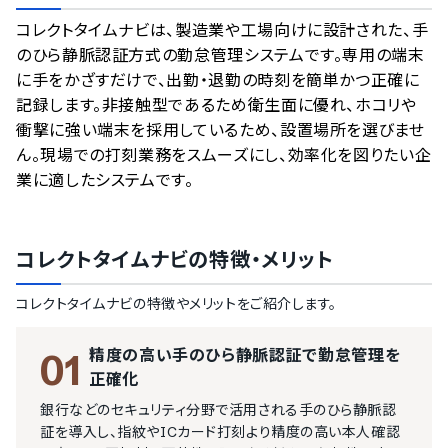
のサービスデータを参照しています。
コレクトタイムナビは、製造業や工場向けに設計された、手
情報更新者：
人事DX最強ナビ
編集部
情報取得元
掲載修正依頼
のひら静脈認証方式の勤怠管理システムです。専用の端末
に手をかざすだけで、出勤・退勤の時刻を簡単かつ正確に
記録します。非接触型であるため衛生面に優れ、ホコリや
衝撃に強い端末を採用しているため、設置場所を選びませ
ん。現場での打刻業務をスムーズにし、効率化を図りたい企
業に適したシステムです。
コレクトタイムナビ
の特徴・メリット
コレクトタイムナビ
の特徴やメリットをご紹介します。
精度の高い手のひら静脈認証で勤怠管理を
01
正確化
銀行などのセキュリティ分野で活用される手のひら静脈認
証を導入し、指紋やICカード打刻より精度の高い本人確認