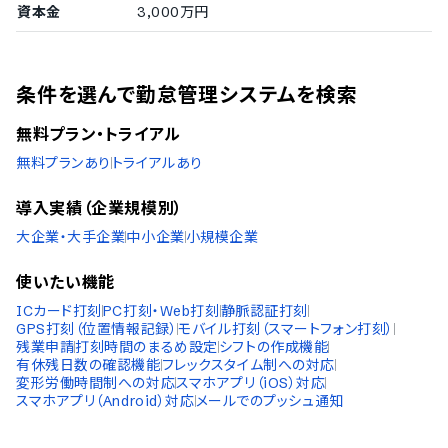
資本金
3,000万円
条件を選んで勤怠管理システムを検索
無料プラン・トライアル
無料プランあり
トライアルあり
導入実績（企業規模別）
大企業・大手企業
中小企業
小規模企業
使いたい機能
ICカード打刻
PC打刻・Web打刻
静脈認証打刻
GPS打刻（位置情報記録）
モバイル打刻（スマートフォン打刻）
残業申請
打刻時間のまるめ設定
シフトの作成機能
有休残日数の確認機能
フレックスタイム制への対応
変形労働時間制への対応
スマホアプリ（iOS）対応
スマホアプリ（Android）対応
メールでのプッシュ通知