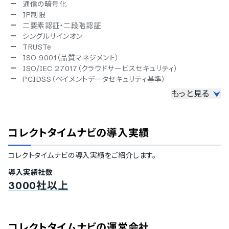
通信の暗号化
IP制限
二要素認証・二段階認証
シングルサインオン
TRUSTe
ISO 9001（品質マネジメント）
ISO/IEC 27017（クラウドサービスセキュリティ）
PCIDSS（ペイメントデータセキュリティ基準）
もっと見る
対応言語
英語
中国語
コレクトタイムナビ
の導入実績
韓国語
スペイン語
コレクトタイムナビ
の導入実績をご紹介します。
タイ語
インドネシア語
導入実績社数
ベトナム語
3000社以上
IT導入補助金
IT導入補助金対象
デバイス対応
コレクトタイムナビ
の運営会社