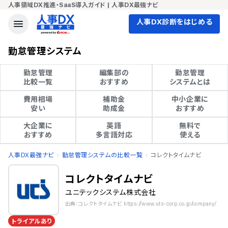
人事領域DX推進・SaaS導入ガイド | 人事DX最強ナビ
人事DX診断をはじめる
勤怠管理システム
勤怠管理

編集部の

勤怠管理

比較一覧
おすすめ
システムとは
費用相場

補助金

中小企業に

安い
助成金
おすすめ
大企業に

英語

無料で

おすすめ
多言語対応
使える
人事DX最強ナビ
勤怠管理システムの比較一覧
コレクトタイムナビ
コレクトタイムナビ
ユニテックシステム株式会社
出典：コレクトタイムナビ https://www.uts-corp.co.jp/company/
トライアルあり