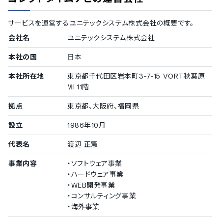
スマホアプリ（iOS）対応
サービスを運営する
ユニテックシステム株式会社
の概要です。
スマホアプリ（Android）対応
モバイルブラウザ（スマホブラウザ）対応
会社名
ユニテックシステム株式会社
タブレット対応
本社の国
日本
本社所在地
東京都千代田区岩本町3-7-15 VORT秋葉原
Ⅶ 11階
拠点
東京都、大阪府、福岡県
設立
1986年10月
代表名
渡辺 正憲
事業内容
・ソフトウェア事業
・ハードウェア事業
・WEB開発事業
・コンサルティング事業
・海外事業