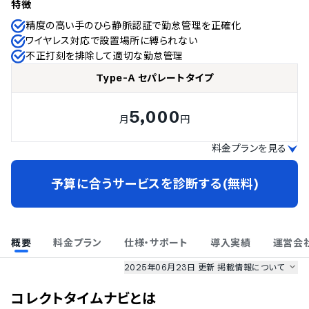
特徴
精度の高い手のひら静脈認証で勤怠管理を正確化
ワイヤレス対応で設置場所に縛られない
不正打刻を排除して適切な勤怠管理
Type-A セパレートタイプ
5,000
月
円
料金プランを見る
予算に合うサービスを診断する(無料)
概要
料金プラン
仕様・サポート
導入実績
運営会
2025年06月23日 更新
掲載情報について
AI最強ナビ
、
業界DX最強ナビ
、
人事DX最強ナビ
、
ITランキング
コレクトタイムナビ
とは
のサービス情報は、
一部
PRONIアイミツSaaS