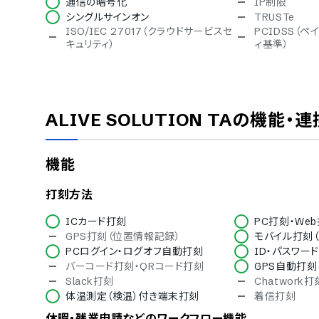
通信の暗号化
IP制限
シングルサインオン
TRUSTe
ISO/IEC 27017（クラウドサービスセ
PCIDSS（
キュリティ）
ィ基準）
対応言語
英語
中国語
スペイン語
タイ語
ALIVE SOLUTION TA
の機能・連
ベトナム語
IT導入補助金
機能
IT導入補助金対象
デバイス対応
打刻方法
ICカード打刻
PC打刻・We
スマホアプリ（iOS）対応
スマホアプリ（A
GPS打刻（位置情報記録）
モバイル打刻（
タブレット対応
PCログイン・ログオフ自動打刻
ID・パスワー
バーコード打刻・QRコード打刻
GPS自動打刻
Slack打刻
Chatwork打
体温測定（検温）付き端末打刻
着信打刻
休暇・残業申請などのワークフロー機能