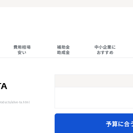
費用相場

補助金

中小企業に

安い
助成金
おすすめ
TA
ducts/alive-ta.html
予算に合