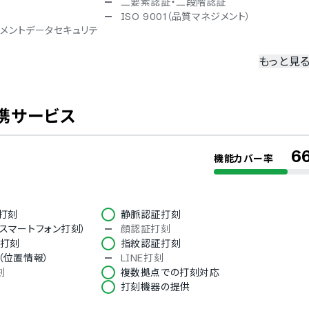
二要素認証・二段階認証
ISO 9001（品質マネジメント）
ペイメントデータセキュリテ
もっと見
韓国語
インドネシア語
携サービス
6
機能カバー率
モバイルブラウザ（スマホブラウザ）対
b打刻
静脈認証打刻
ndroid）対応
応
スマートフォン打刻）
顔認証打刻
ド打刻
指紋認証打刻
（位置情報）
LINE打刻
刻
複数拠点での打刻対応
打刻機器の提供