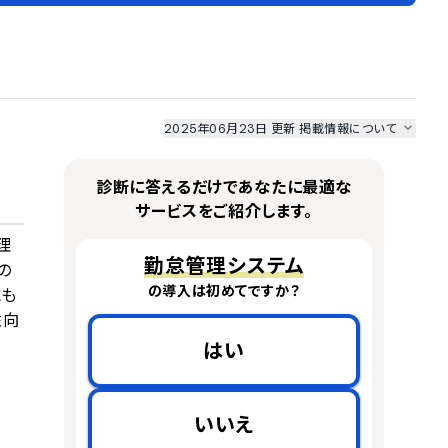
2025年06月23日 更新
掲載情報について
I最強ナビ
、
業界DX最強ナビ
、
人事DX最強ナビ
、
ITランキング
のサービス情報は、
一部
PRONIアイミツSaaS
のサービスデータを参照しています。
診断に答えるだけであなたに最適な
情報更新者：
人事DX最強ナビ
編集部
情報取得元
掲載修正依頼
サービスをご紹介します。
理
勤怠管理システム
の
の導入は初めてですか？
にも
性向
はい
いいえ