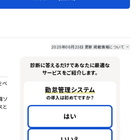
2025年06月23日 更新
掲載情報について
I最強ナビ
、
業界DX最強ナビ
、
人事DX最強ナビ
、
ITランキング
のサービス情報は、
一部
PRONIアイミツSaaS
のサービスデータを参照しています。
診断に答えるだけであなたに最適な
情報更新者：
人事DX最強ナビ
編集部
情報取得元
掲載修正依頼
サービスをご紹介します。
をベ
勤怠管理システム
の導入は初めてですか？
算ソ
スと
はい
いいえ