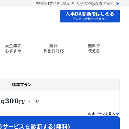
PRONIアイミツSaaS 人事DX始め方ガイド
人事DX診断をはじめる
その場で結果がもらえます
大企業に

英語

無料で

おすすめ
多言語対応
使える
標準プラン
300
月
円
/1ユーザー
料金プランを見る
うサービスを診断する(無料)