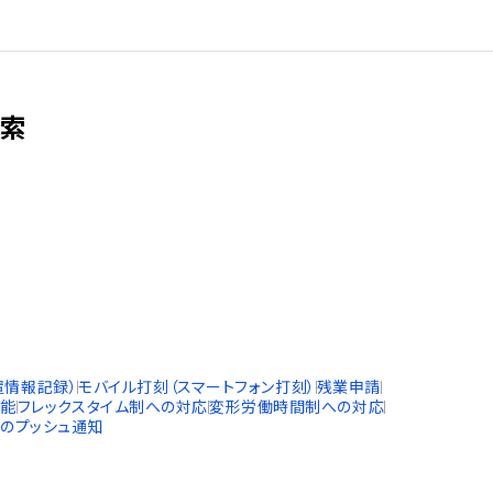
検索
置情報記録）
モバイル打刻（スマートフォン打刻）
残業申請
機能
フレックスタイム制への対応
変形労働時間制への対応
のプッシュ通知