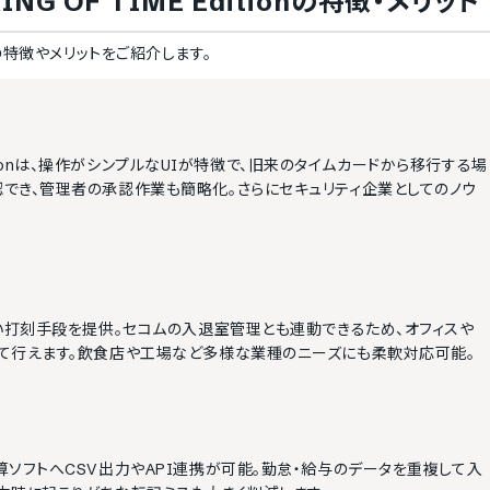
OF TIME Edition
の特徴・メリット
の特徴やメリットをご紹介します。
ditionは、操作がシンプルなUIが特徴で、旧来のタイムカードから移行する場
でき、管理者の承認作業も簡略化。さらにセキュリティ企業としてのノウ
い打刻手段を提供。セコムの入退室管理とも連動できるため、オフィスや
て行えます。飲食店や工場など多様な業種のニーズにも柔軟対応可能。
ソフトへCSV出力やAPI連携が可能。勤怠・給与のデータを重複して入