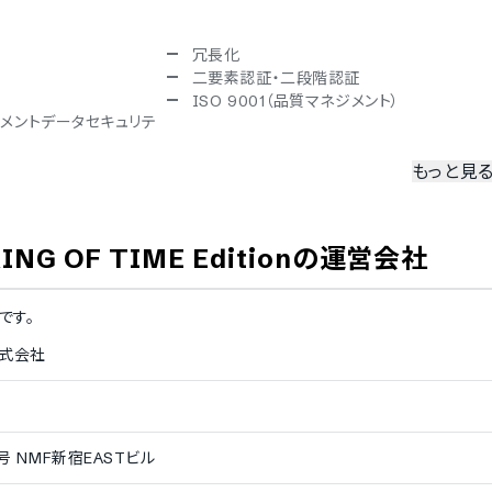
冗長化
二要素認証・二段階認証
ISO 9001（品質マネジメント）
ペイメントデータセキュリテ
もっと見
韓国語
インドネシア語
OF TIME Edition
の運営会社
です。
株式会社
モバイルブラウザ（スマホブラウザ）対
ndroid）対応
応
 NMF新宿EASTビル