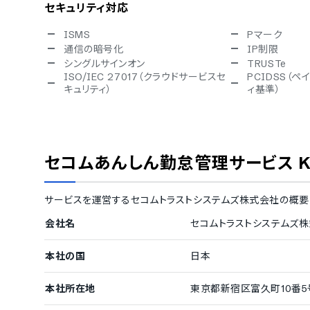
セキュリティ対応
ISMS
Pマーク
通信の暗号化
IP制限
シングルサインオン
TRUSTe
ISO/IEC 27017（クラウドサービスセ
PCIDSS（
キュリティ）
ィ基準）
対応言語
英語
中国語
スペイン語
タイ語
セコムあんしん勤怠管理サービス KING 
ベトナム語
IT導入補助金
サービスを運営する
セコムトラストシステムズ株式会社
の概要
IT導入補助金対象
会社名
セコムトラストシステムズ
デバイス対応
本社の国
日本
スマホアプリ（iOS）対応
スマホアプリ（A
タブレット対応
本社所在地
東京都新宿区富久町10番5号