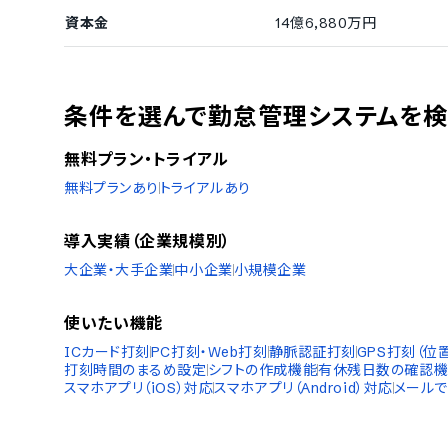
資本金
14億6,880万円
条件を選んで勤怠管理システムを
無料プラン・トライアル
無料プランあり
トライアルあり
導入実績（企業規模別）
大企業・大手企業
中小企業
小規模企業
使いたい機能
ICカード打刻
PC打刻・Web打刻
静脈認証打刻
GPS打刻（位
打刻時間のまるめ設定
シフトの作成機能
有休残日数の確認
スマホアプリ（iOS）対応
スマホアプリ（Android）対応
メールで