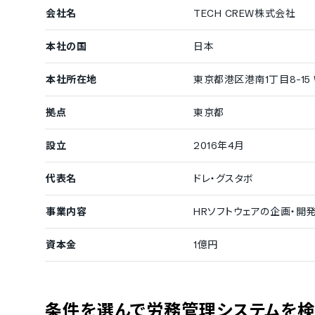
中国語
英語
会社名
TECH CREW株式会社
ベトナム語
本社の国
日本
本社所在地
東京都港区港南1丁目8-15 
拠点
東京都
設立
2016年4月
代表名
ドレ・グスタボ
事業内容
HRソフトウェアの企画・開
資本金
1億円
条件を選んで労務管理システムを