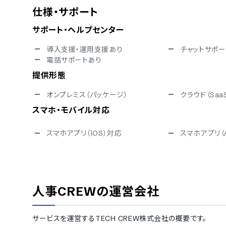
仕様・サポート
サポート・ヘルプセンター
導入支援・運用支援あり
チャットサポー
電話サポートあり
提供形態
オンプレミス（パッケージ）
クラウド（Saa
スマホ・モバイル対応
スマホアプリ（iOS）対応
スマホアプリ（A
セキュリティ対応
ISMS
Pマーク
通信の暗号化
IP制限
人事CREW
の運営会社
シングルサインオン
操作ログ取得
対応言語
サービスを運営する
TECH CREW株式会社
の概要です。