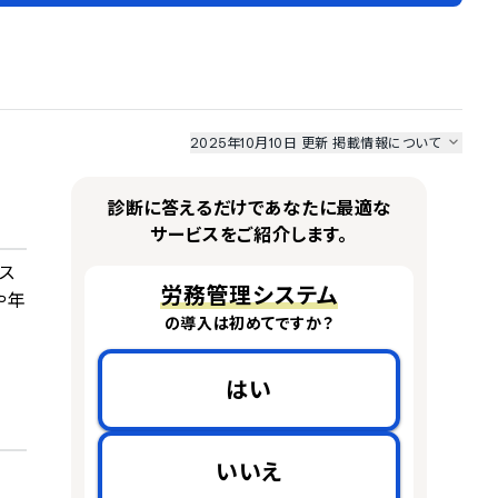
2025年10月10日 更新
掲載情報について
I最強ナビ
、
業界DX最強ナビ
、
人事DX最強ナビ
、
ITランキング
のサービス情報は、
一部
PRONIアイミツSaaS
のサービスデータを参照しています。
診断に答えるだけであなたに最適な
情報更新者：
人事DX最強ナビ
編集部
情報取得元
掲載修正依頼
サービスをご紹介します。
ス
労務管理システム
や年
の導入は初めてですか？
はい
いいえ