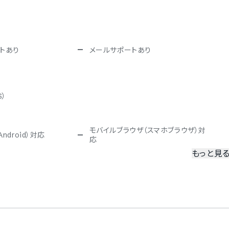
トあり
メールサポートあり
S）
モバイルブラウザ（スマホブラウザ）対
ndroid）対応
応
もっと見
冗長化
二要素認証・二段階認証