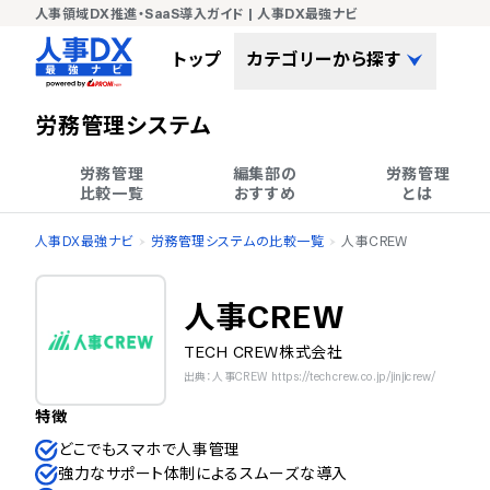
人事領域DX推進・SaaS導入ガイド | 人事DX最強ナビ
トップ
カテゴリーから探す
労務管理システム
労務管理

編集部の

労務管理

比較一覧
おすすめ
とは
人事DX最強ナビ
労務管理システムの比較一覧
人事CREW
人事CREW
TECH CREW株式会社
出典：人事CREW https://techcrew.co.jp/jinjicrew/
特徴
どこでもスマホで人事管理
強力なサポート体制によるスムーズな導入