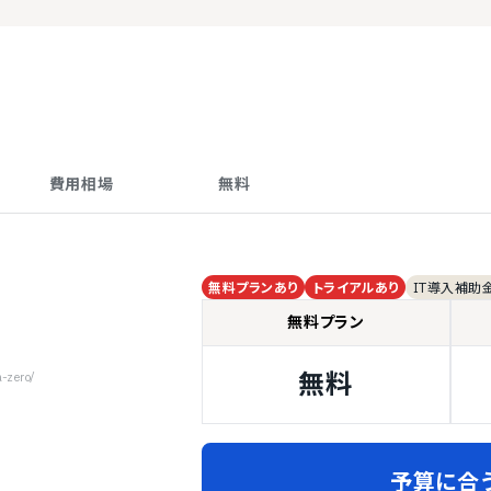
費用相場
無料
無料プランあり
トライアルあり
IT導入補助
無料プラン
無料
a-zero/
予算に合