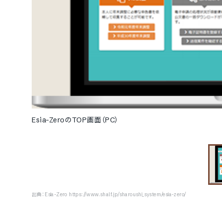
Esia-ZeroのTOP画面（PC）
出典：
Esia-Zero https://www.shalf.jp/sharoushi_system/esia-zero/