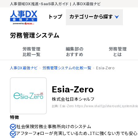
人事領域DX推進・SaaS導入ガイド | 人事DX最強ナビ
トップ
カテゴリーから探す
労務管理システム
労務管理

編集部の

労務管理

比較一覧
おすすめ
とは
人事DX最強ナビ
労務管理システムの比較一覧
Esia-Zero
Esia-Zero
株式会社日本シャルフ
出典：Esia-Zero https://www.shalf.jp/sharoushi_system/esi
特徴
社会保険労務士事務所向けのシステム
アフターフォローが充実しているため、ITに強くない方でも安心