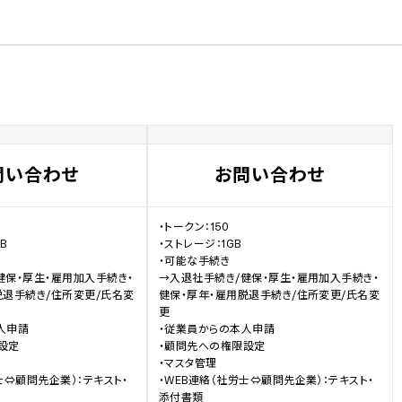
問い合わせ
お問い合わせ
・トークン：150



・ストレージ：1GB

・可能な手続き

健保・厚生・雇用加入手続き・
→入退社手続き/健保・厚生・雇用加入手続き・
脱退手続き/住所変更/氏名変
健保・厚年・雇用脱退手続き/住所変更/氏名変
更

申請

・従業員からの本人申請

設定

・顧問先への権限設定

・マスタ管理

士⇔顧問先企業）：テキスト・
・WEB連絡（社労士⇔顧問先企業）：テキスト・
添付書類
