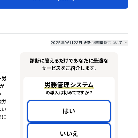
2025年06月23日 更新
掲載情報について
I最強ナビ
、
業界DX最強ナビ
、
人事DX最強ナビ
、
ITランキング
のサービス情報は、
一部
PRONIアイミツSaaS
のサービスデータを参照しています。
診断に答えるだけであなたに最適な
情報更新者：
人事DX最強ナビ
編集部
情報取得元
掲載修正依頼
サービスをご紹介します。
・労
労務管理システム
が
の導入は初めてですか？
の
（労
広い
はい
面に
いいえ