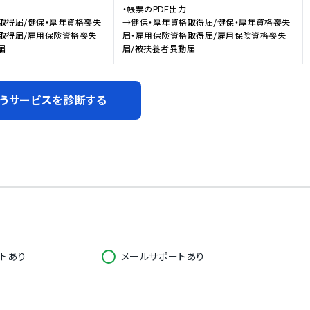
・帳票のPDF出力

取得届/健保・厚年資格喪失
→健保・厚年資格取得届/健保・厚年資格喪失
取得届/雇用保険資格喪失
届・雇用保険資格取得届/雇用保険資格喪失
届
届/被扶養者異動届
うサービスを診断する
トあり
メールサポートあり