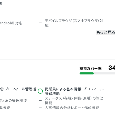
S）
モバイルブラウザ（スマホブラウザ）対
ndroid）対応
応
もっと見
冗長化
二要素認証・二段階認証
3
機能カバー率
韓国語
報・プロフィール管理機
従業員による基本情報・プロフィール
登録機能
ステータス（在職・休職・退職）の管理
養状況の管理機能
機能
理機能
人事情報の分析レポート作成機能