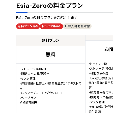
Esia-Zero
の料金プラン
Esia-Zero
の料金プランをご紹介します。
無料プランあり
トライアルあり
IT導入補助金対象
無料プラン
お
無料
・トークン：40

・ストレージ：50MB
・ストレージ：50MB

・可能な手続き

・顧問先への権限設定

→入退社手続き/
・マスタ管理

健保・厚年・雇用
・WEB連絡（社労士⇔顧問先企業）：テキストの
更

み

・従業員からの本人
・CSVアップロード/ダウンロード

・顧問先への権限
フリープラン

・マスタ管理

初期費用0円
・WEB連絡（社労
添付書類
