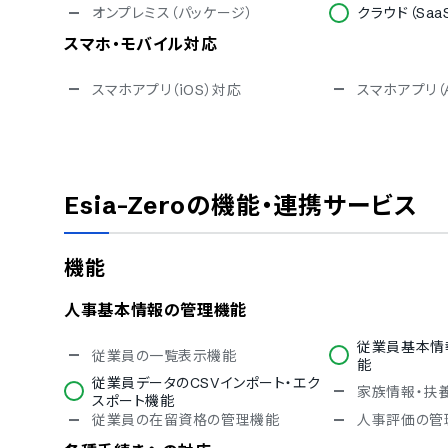
オンプレミス（パッケージ）
クラウド（Saa
スマホ・モバイル対応
スマホアプリ（iOS）対応
スマホアプリ（A
セキュリティ対応
ISMS
Pマーク
通信の暗号化
IP制限
Esia-Zero
の機能・連携サービス
シングルサインオン
操作ログ取得
対応言語
機能
中国語
英語
ベトナム語
人事基本情報の管理機能
従業員基本情
従業員の一覧表示機能
能
従業員データのCSVインポート・エク
家族情報・扶
スポート機能
従業員の在留資格の管理機能
人事評価の管