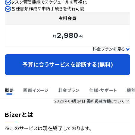
タスク管理機能でスケジュールを可視化
各種書類作成や申請手続きを代行可能
有料会員
2,980
月
円
料金プランを見る
予算に合うサービスを診断する(無料)
概要
画面イメージ
料金プラン
仕様・サポート
機
2026年04月24日 更新
掲載情報について
AI最強ナビ
、
業界DX最強ナビ
、
人事DX最強ナビ
、
ITランキング
Bizer
とは
のサービス情報は、
一部
PRONIアイミツSaaS
のサービスデータを参照しています。
※このサービスは現在終了しております。

情報更新者：
人事DX最強ナビ
編集部
情報取得元
掲載修正依頼