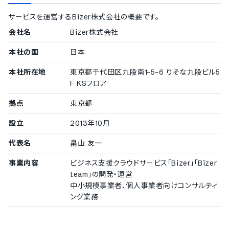
100〜299名
サービスを運営する
Bizer株式会社
の概要です。
株式会社タイソンズアンドカンパニー
20〜49名
会社名
Bizer株式会社
Increments株式会社
本社の国
日本
導入実績（企業規模不明）
本社所在地
東京都千代田区九段南1-5-6 りそな九段ビル5
F KSフロア
従業員数の確認が取れなかった企業をご紹介しています。
Bizer株式会社
/
株式会社deBit
/
Pole&Line合同会社
/
拠点
東京都
株式会社コードベリー
/
株式会社プランノーツ
設立
2013年10月
代表名
畠山 友一
事業内容
ビジネス支援クラウドサービス「Bizer」「Bizer
team」の開発・運営
中小規模事業者、個人事業者向けコンサルティ
ング業務