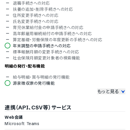
退職手続きへの対応
扶養の追加・削除手続きへの対応
住所変更手続きへの対応
氏名変更手続きへの対応
育児休業給付金の申請手続きへの対応
高年齢雇用継続給付の申請手続きへの対応
算定基礎・労働保険の年度更新の手続きへの対応
年末調整の申請手続きへの対応
標準報酬月額の変更手続きへの対応
社会保険月額変更対象者の検索機能
明細の発行・配布機能
給与明細・賞与明細の発行機能
源泉徴収票の発行機能
もっと見る
マイナンバーの管理機能
マイナンバーの収集機能
連携（API、CSV等）サービス
マイナンバーの保管機能
各種テンプレート・権限のカスタマイズ機能
Web会議
Microsoft Teams
各種手続きのToDo管理機能