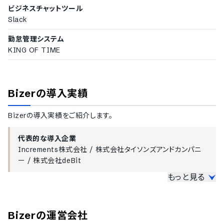
従業員へ送るメールのテンプレート編集機能
ビジネスチャットツール
担当者権限設定機能
Slack
各種健康保険への対応
勤怠管理システム
全国健康保険協会（協会けんぽ）書式の帳票作成
KING OF TIME
関東ITソフトウェア健保書式の帳票作成
東京都情報サービス産業健保（TJK）書式の帳票作成
その他の健保組合の帳票作成
Bizer
の導入実績
通知機能
契約社員の更新日などの通知機能
Bizer
の導入実績をご紹介します。
その他の機能
代表的な導入企業
従業員情報の入力進捗管理機能
Increments株式会社
/
株式会社タイソンズアンドカンパニ
ー
/
株式会社deBit
もっと見る
中小企業の導入実績
従業員数20名〜300名未満の企業を中小企業としてご紹介してい
Bizer
の運営会社
ます。