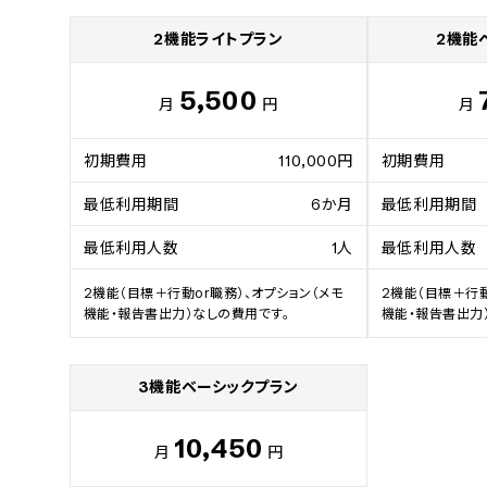
2機能ライトプラン
2機能
5,500
月
円
月
初期費用
110,000円
初期費用
最低利用期間
6か月
最低利用期間
最低利用人数
1人
最低利用人数
2機能（目標＋行動or職務）、オプション（メモ
2機能（目標＋行動
機能・報告書出力）なしの費用です。
機能・報告書出力
3機能ベーシックプラン
10,450
月
円