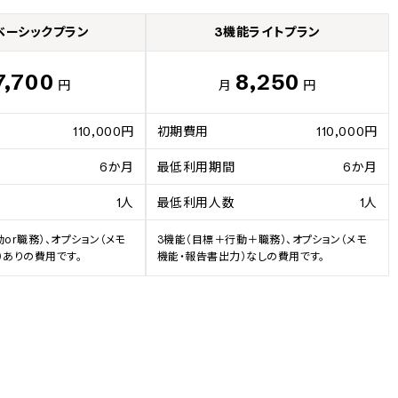
ベーシックプラン
3機能ライトプラン
7,700
8,250
円
月
円
110,000円
初期費用
110,000円
6か月
最低利用期間
6か月
1人
最低利用人数
1人
or職務）、オプション（メモ
3機能（目標＋行動＋職務）、オプション（メモ
）ありの費用です。
機能・報告書出力）なしの費用です。