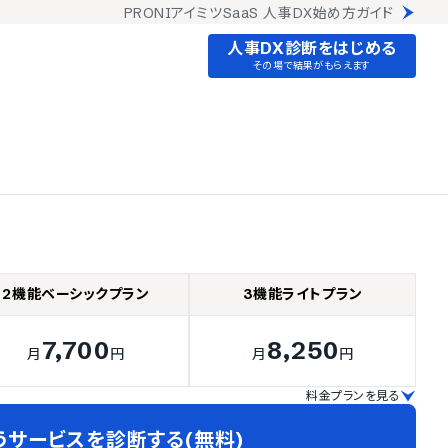
PRONIアイミツSaaS 人事DX始め方ガイド
人事DX診断をはじめる
その場で結果がもらえます
2機能ベーシックプラン
3機能ライトプラン
7,700
8,250
月
円
月
円
料金プランを見る
うサービスを診断する(無料)