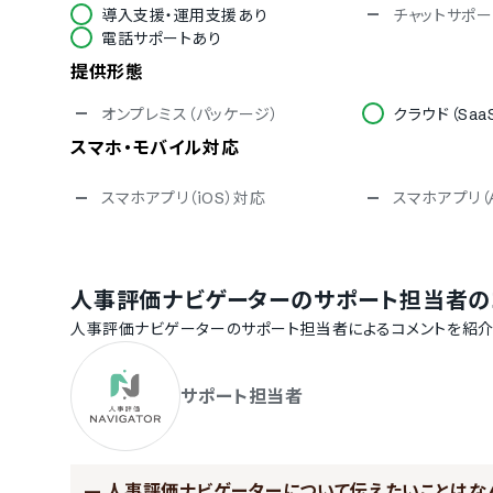
導入支援・運用支援あり
チャットサポー
電話サポートあり
提供形態
オンプレミス（パッケージ）
クラウド（Saa
スマホ・モバイル対応
スマホアプリ（iOS）対応
スマホアプリ（A
セキュリティ対応
ISMS
Pマーク
人事評価ナビゲーター
のサポート担当者の
通信の暗号化
IP制限
シングルサインオン
人事評価ナビゲーター
のサポート担当者によるコメントを紹介
対応言語
サポート担当者
中国語
英語
ポルトガル語
スペイン語
インドネシア語
ベトナム語
—
人事評価ナビゲーターについて伝えたいことはな