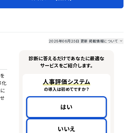
2025年06月23日 更新
掲載情報について
I最強ナビ
、
業界DX最強ナビ
、
人事DX最強ナビ
、
ITランキング
のサービス情報は、
一部
PRONIアイミツSaaS
のサービスデータを参照しています。
診断に答えるだけであなたに最適な
情報更新者：
人事DX最強ナビ
編集部
情報取得元
掲載修正依頼
サービスをご紹介します。
を
人事評価システム
率化
の導入は初めてですか？
能に
させ
はい
いいえ