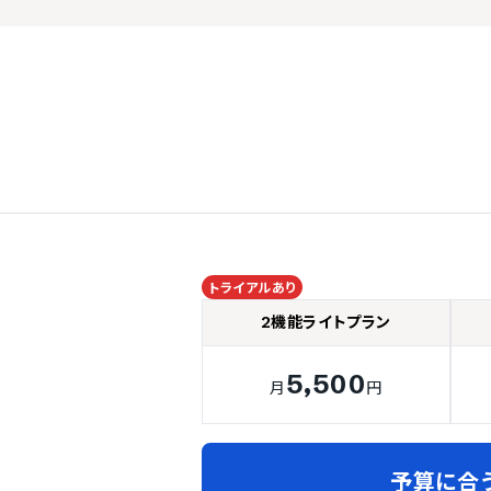
トライアルあり
ー
2機能ライトプラン
5,500
月
円
予算に合