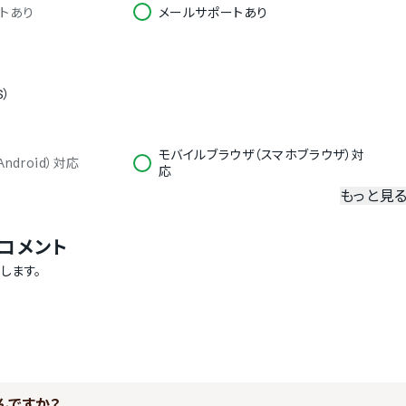
トあり
メールサポートあり
S）
モバイルブラウザ（スマホブラウザ）対
ndroid）対応
応
もっと見
冗長化
コメント
二要素認証・二段階認証
します。
韓国語
タイ語
んですか？