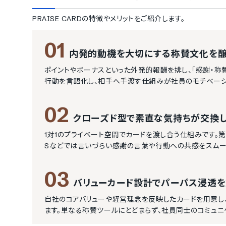
PRAISE CARD
の特徴やメリットをご紹介します。
01
内発的動機を大切にする称賛文化を
ポイントやボーナスといった外発的報酬を排し、「感謝・称
行動を言語化し、相手へ手渡す仕組みが社員のモチベーシ
02
クローズド型で素直な気持ちが交換
1対1のプライベート空間でカードを渡し合う仕組みです。
Sなどでは言いづらい感謝の言葉や行動への共感をスムー
03
バリューカード設計でパーパス浸透
自社のコアバリューや経営理念を反映したカードを用意し
ます。単なる称賛ツールにとどまらず、社員同士のコミュニ