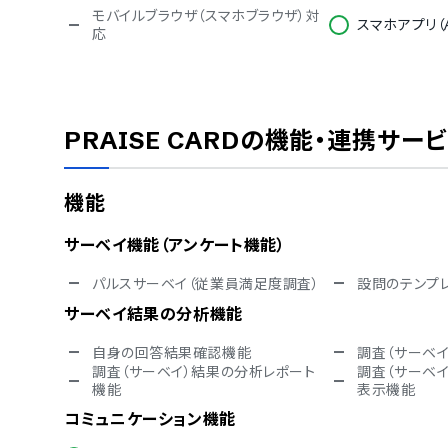
モバイルブラウザ（スマホブラウザ）対
スマホアプリ（A
応
セキュリティ
ISMS
Pマーク
通信の暗号化
IP制限
PRAISE CARD
の機能・連携サー
シングルサインオン
対応言語
機能
英語
中国語
オランダ語
フィンランド語
サーベイ機能（アンケート機能）
ドイツ語
イタリア語
ポルトガル語
ロシア語
パルスサーベイ（従業員満足度調査）
設問のテンプ
スウェーデン語
タイ語
サーベイ結果の分析機能
インドネシア語
ヘブライ語
ポーランド語
トルコ語
自身の回答結果確認機能
調査（サーベ
調査（サーベイ）結果の分析レポート
調査（サーベ
機能
表示機能
コミュニケーション機能