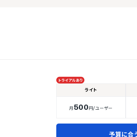
D
トライアルあり
ライト
500
月
円
/ユーザー
予算に合