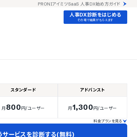
PRONIアイミツSaaS 人事DX始め方ガイド
人事DX診断をはじめる
その場で結果がもらえます
スタンダード
アドバンスト
800
1,300
月
円
/ユーザー
月
円
/ユーザー
料金プランを見る
うサービスを診断する(無料)