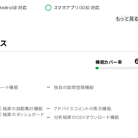
ndroid）対応
スマホアプリ（iOS）対応
もっと見
冗長化
二要素認証・二段階認証
ビス
機能カバー率
デンマーク語
フランス語
韓国語
スペイン語
レート機能
独自の設問登録機能
アラビア語
ハンガリー語
ベトナム語
イ）結果の自動集計機能
アドバイスコメントの表示機能
イ）結果のダッシュボード
分析結果のCSVダウンロード機能