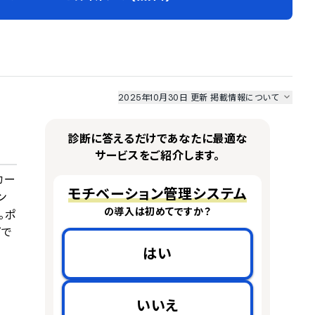
2025年10月30日 更新
掲載情報について
I最強ナビ
、
業界DX最強ナビ
、
人事DX最強ナビ
、
ITランキング
のサービス情報は、
一部
PRONIアイミツSaaS
のサービスデータを参照しています。
診断に答えるだけであなたに最適な
情報更新者：
人事DX最強ナビ
編集部
情報取得元
掲載修正依頼
サービスをご紹介します。
カー
モチベーション管理システム
ン
の導入は初めてですか？
。ポ
下で
はい
いいえ