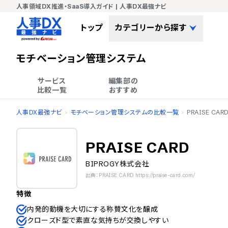
人事領域DX推進・SaaS導入ガイド | 人事DX最強ナビ
トップ
カテゴリーから探す
モチベーション管理システム
サービス

編集部の

比較一覧
おすすめ
人事DX最強ナビ
モチベーション管理システムの比較一覧
PRAISE CAR
PRAISE CARD
BIPROGY株式会社
出典：PRAISE CARD https://praise-card.com/
特徴
内発的動機を大切にする称賛文化を醸成
クローズド型で素直な気持ちが交換しやすい