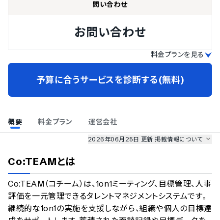
問い合わせ
お問い合わせ
料金プランを見る
予算に合うサービスを診断する(無料)
概要
料金プラン
運営会社
2026年06月25日 更新
掲載情報について
AI最強ナビ
、
業界DX最強ナビ
、
人事DX最強ナビ
、
ITランキング
Co:TEAM
とは
のサービス情報は、
一部
PRONIアイミツSaaS
のサービスデータを参照しています。
Co:TEAM（コチーム）は、1on1ミーティング、目標管理、人事
情報更新者：
人事DX最強ナビ
編集部
情報取得元
掲載修正依頼
評価を一元管理できるタレントマネジメントシステムです。
継続的な1on1の実施を支援しながら、組織や個人の目標達