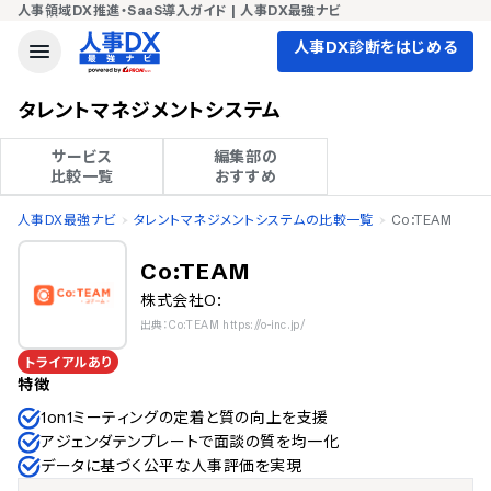
人事領域DX推進・SaaS導入ガイド | 人事DX最強ナビ
人事DX診断をはじめる
タレントマネジメントシステム
サービス

編集部の

比較一覧
おすすめ
人事DX最強ナビ
タレントマネジメントシステムの比較一覧
Co:TEAM
Co:TEAM
株式会社O:
出典：Co:TEAM https://o-inc.jp/
トライアルあり
特徴
1on1ミーティングの定着と質の向上を支援
アジェンダテンプレートで面談の質を均一化
データに基づく公平な人事評価を実現