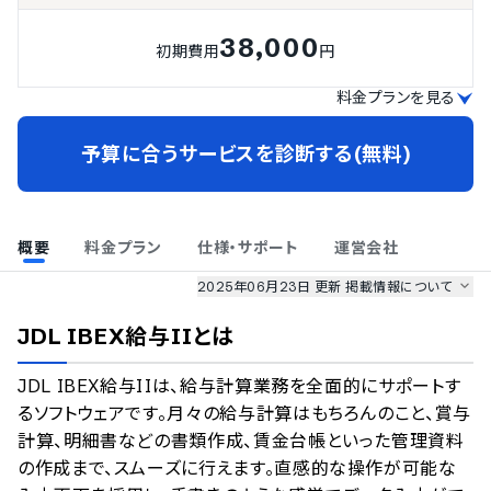
38,000
初期費用
円
料金プランを見る
予算に合うサービスを診断する(無料)
概要
料金プラン
仕様・サポート
運営会社
2025年06月23日 更新
掲載情報について
AI最強ナビ
、
業界DX最強ナビ
、
人事DX最強ナビ
、
ITランキング
JDL IBEX給与II
とは
のサービス情報は、
一部
PRONIアイミツSaaS
のサービスデータを参照しています。
JDL IBEX給与IIは、給与計算業務を全面的にサポートす
情報更新者：
人事DX最強ナビ
編集部
情報取得元
掲載修正依頼
るソフトウェアです。月々の給与計算はもちろんのこと、賞与
計算、明細書などの書類作成、賃金台帳といった管理資料
の作成まで、スムーズに行えます。直感的な操作が可能な