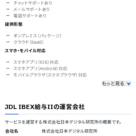
チャットサポートあり
メールサポートあり
電話サポートあり
提供形態
オンプレミス（パッケージ）
クラウド（SaaS）
スマホ・モバイル対応
スマホアプリ（iOS）対応
スマホアプリ（Android）対応
モバイルブラウザ（スマホブラウザ）対応
もっと見る
セキュリティ対応
ISMS
Pマーク
JDL IBEX給与II
の運営会社
冗長化
通信の暗号化
IP制限
サービスを運営する
株式会社日本デジタル研究所
の概要です。
二要素認証・二段階認証
会社名
株式会社日本デジタル研究所
シングルサインオン