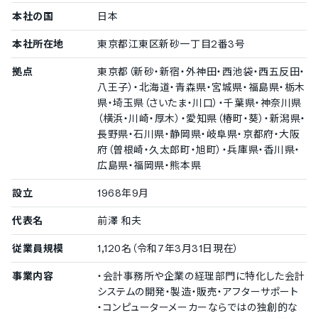
操作ログ取得
本社の国
日本
TRUSTe
ISO 9001（品質マネジメント）
本社所在地
東京都江東区新砂一丁目2番3号
ISO/IEC 27017（クラウドサービスセキュリティ）
拠点
東京都（新砂・新宿・外神田・西池袋・西五反田・
対応言語
八王子）・北海道・青森県・宮城県・福島県・栃木
中国語
県・埼玉県（さいたま・川口）・千葉県・神奈川県
英語
（横浜・川崎・厚木）・愛知県（椿町・葵）・新潟県・
スペイン語
長野県・石川県・静岡県・岐阜県・京都府・大阪
タイ語
府（曽根崎・久太郎町・旭町）・兵庫県・香川県・
インドネシア語
広島県・福岡県・熊本県
設立
1968年9月
代表名
前澤 和夫
従業員規模
1,120名（令和7年3月31日現在）
事業内容
・会計事務所や企業の経理部門に特化した会計
システムの開発・製造・販売・アフターサポート
・コンピューターメーカーならではの独創的な