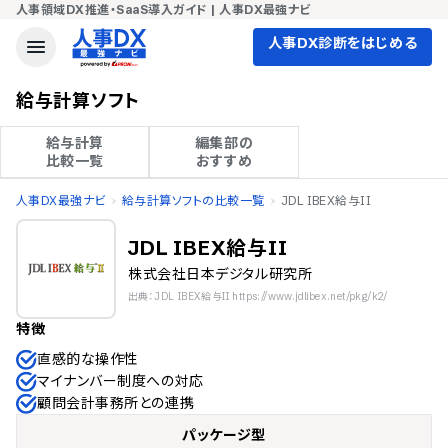
人事領域DX推進・SaaS導入ガイド | 人事DX最強ナビ
人事DX診断をはじめる
給与計算ソフト
給与計算

編集部の

比較一覧
おすすめ
人事DX最強ナビ
給与計算ソフトの比較一覧
JDL IBEX給与II
JDL IBEX給与II
株式会社日本デジタル研究所
出典：JDL IBEX給与II https://www.jdlibex.net/pkg/k2/
特徴
直感的な操作性
マイナンバー制度への対応
顧問会計事務所との連携
パッケージ型