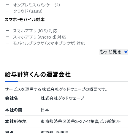
オンプレミス（パッケージ）
クラウド（SaaS）
スマホ・モバイル対応
スマホアプリ（iOS）対応
スマホアプリ（Android）対応
モバイルブラウザ（スマホブラウザ）対応
もっと見る
セキュリティ対応
ISMS
Pマーク
給与計算くん
の運営会社
冗長化
通信の暗号化
IP制限
サービスを運営する
株式会社グッドウェーブ
の概要です。
二要素認証・二段階認証
会社名
株式会社グッドウェーブ
シングルサインオン
操作ログ取得
本社の国
日本
TRUSTe
ISO 9001（品質マネジメント）
本社所在地
東京都渋谷区渋谷3-27-11祐真ビル新館7F
ISO/IEC 27017（クラウドサービスセキュリティ）