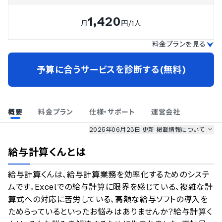
1,420
月
円
/1人
料金プランを見る
予算に合うサービスを診断する(無料)
概要
料金プラン
仕様・サポート
運営会社
2025年06月23日 更新
掲載情報について
AI最強ナビ
、
業界DX最強ナビ
、
人事DX最強ナビ
、
ITランキング
給与計算くん
とは
のサービス情報は、
一部
PRONIアイミツSaaS
のサービスデータを参照しています。
給与計算くんは、給与計算業務を効率化するためのシステ
情報更新者：
人事DX最強ナビ
編集部
情報取得元
掲載修正依頼
ムです。Excelでの給与計算に限界を感じている、複雑な計
算式への対応に苦労している、高額な給与ソフトの導入を
ためらっているといったお悩みはありませんか？給与計算く