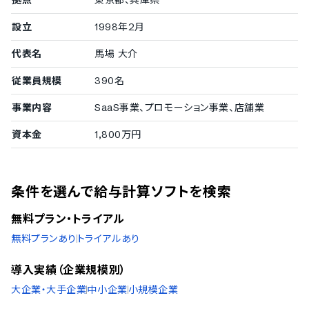
拠点
東京都、兵庫県
対応言語
設立
1998年2月
中国語
英語
代表名
馬場 大介
スペイン語
タイ語
従業員規模
390名
インドネシア語
事業内容
SaaS事業、プロモーション事業、店舗業
資本金
1,800万円
条件を選んで給与計算ソフトを検索
無料プラン・トライアル
無料プランあり
トライアルあり
導入実績（企業規模別）
大企業・大手企業
中小企業
小規模企業