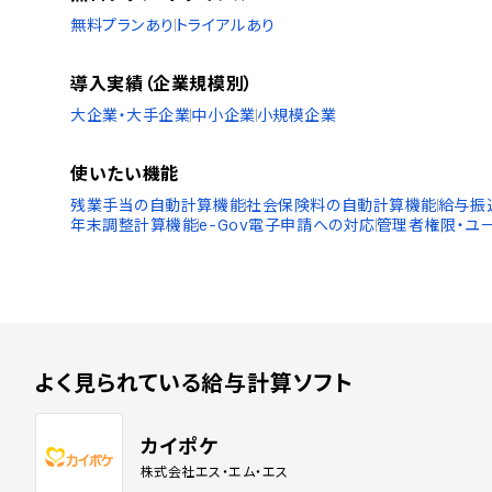
無料プランあり
トライアルあり
導入実績（企業規模別）
大企業・大手企業
中小企業
小規模企業
使いたい機能
残業手当の自動計算機能
社会保険料の自動計算機能
給与振
年末調整計算機能
e-Gov電子申請への対応
管理者権限・ユ
よく見られている
給与計算ソフト
カイポケ
株式会社エス・エム・エス