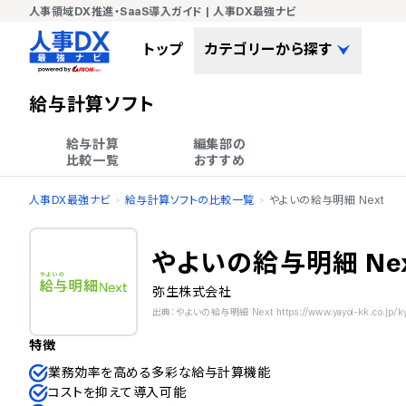
人事領域DX推進・SaaS導入ガイド | 人事DX最強ナビ
トップ
カテゴリーから探す
給与計算ソフト
給与計算

編集部の

比較一覧
おすすめ
人事DX最強ナビ
給与計算ソフトの比較一覧
やよいの給与明細 Next
やよいの給与明細 Ne
弥生株式会社
出典：やよいの給与明細 Next https://www.yayoi-kk.co.jp/kyu
特徴
業務効率を高める多彩な給与計算機能
コストを抑えて導入可能