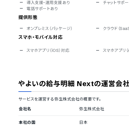
導入支援・運用支援あり
チャットサポー
電話サポートあり
提供形態
オンプレミス（パッケージ）
クラウド（Saa
スマホ・モバイル対応
スマホアプリ（iOS）対応
スマホアプリ（A
セキュリティ対応
ISMS
Pマーク
通信の暗号化
IP制限
やよいの給与明細 Next
の運営会
シングルサインオン
操作ログ取得
ISO/IEC 
ISO 9001（品質マネジメント）
キュリティ）
サービスを運営する
弥生株式会社
の概要です。
対応言語
会社名
弥生株式会社
中国語
英語
タイ語
インドネシア
本社の国
日本