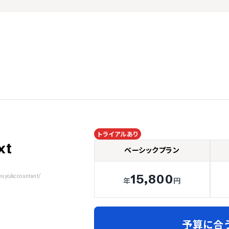
トライアルあり
xt
ベーシックプラン
15,800
yo/accountant/
年
円
予算に合