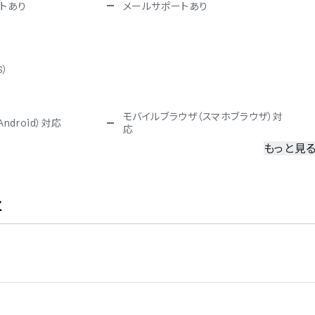
トあり
メールサポートあり
S）
モバイルブラウザ（スマホブラウザ）対
ndroid）対応
応
もっと見
冗長化
二要素認証・二段階認証
社
TRUSTe
27017（クラウドサービスセ
スペイン語
語