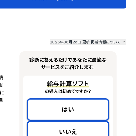
2025年06月23日 更新
掲載情報について
I最強ナビ
、
業界DX最強ナビ
、
人事DX最強ナビ
、
ITランキング
のサービス情報は、
一部
PRONIアイミツSaaS
のサービスデータを参照しています。
診断に答えるだけであなたに最適な
情報更新者：
人事DX最強ナビ
編集部
情報取得元
掲載修正依頼
サービスをご紹介します。
情
給与計算ソフト
報
の導入は初めてですか？
に
進
はい
いいえ