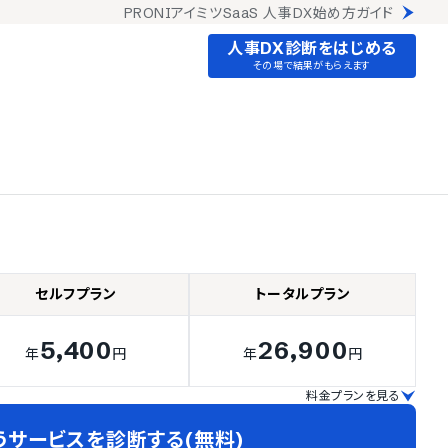
PRONIアイミツSaaS 人事DX始め方ガイド
人事DX診断をはじめる
その場で結果がもらえます
セルフプラン
トータルプラン
5,400
26,900
年
円
年
円
料金プランを見る
うサービスを診断する(無料)