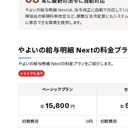
常に最新の法令に自動対応
やよいの給与明細 Nextは、法令改正に自動で対応して
険協会の保険料率改定など、頻繁な法令変更にもシステム
に専念できる環境を提供します。
やよいの給与明細 Next
の料金プラ
やよいの給与明細 Next
の料金プランをご紹介します。
トライアルあり
ベーシックプラン
セ
15,800
年
円
年
初期費用
0円
初期費用