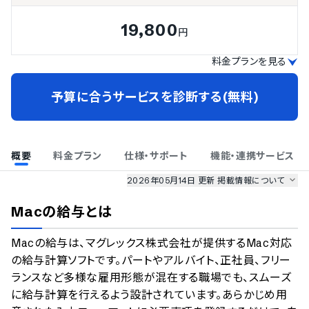
19,800
円
料金プランを見る
予算に合うサービスを診断する(無料)
概要
料金プラン
仕様・サポート
機能・連携サービス
2026年05月14日 更新
掲載情報について
AI最強ナビ
、
業界DX最強ナビ
、
人事DX最強ナビ
、
ITランキング
Macの給与
とは
のサービス情報は、
一部
PRONIアイミツSaaS
のサービスデータを参照しています。
Macの給与は、マグレックス株式会社が提供するMac対応
情報更新者：
人事DX最強ナビ
編集部
情報取得元
掲載修正依頼
の給与計算ソフトです。パートやアルバイト、正社員、フリー
ランスなど多様な雇用形態が混在する職場でも、スムーズ
に給与計算を行えるよう設計されています。あらかじめ用