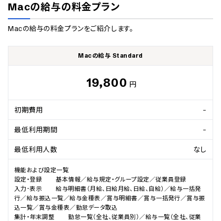
Macの給与
の料金プラン
Macの給与
の料金プランをご紹介します。
Macの給与 Standard
19,800
円
初期費用
-
最低利用期間
-
最低利用人数
なし
機能および設定一覧

設定・登録        基本情報／給与規定・グループ設定／従業員登録

入力･表示        給与明細書（月給、日給月給、日給、自給）／給与一括発
行／給与振込一覧／給与金種表／賞与明細書／賞与一括発行／賞与振
込一覧／賞与金種表／勤怠データ取込

集計・年末調整        勤怠一覧（全社、従業員別）／給与一覧（全社、従業