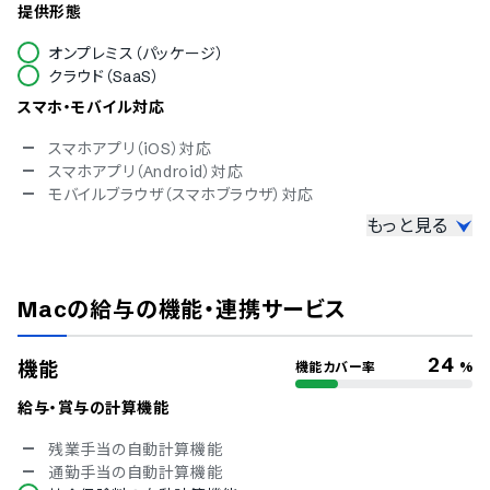
提供形態
オンプレミス（パッケージ）
クラウド（SaaS）
スマホ・モバイル対応
スマホアプリ（iOS）対応
スマホアプリ（Android）対応
モバイルブラウザ（スマホブラウザ）対応
もっと見る
セキュリティ対応
ISMS
Pマーク
Macの給与
の機能・連携サービス
冗長化
通信の暗号化
IP制限
24
機能
機能カバー率
%
二要素認証・二段階認証
シングルサインオン
給与・賞与の計算機能
操作ログ取得
残業手当の自動計算機能
TRUSTe
通勤手当の自動計算機能
ISO 9001（品質マネジメント）