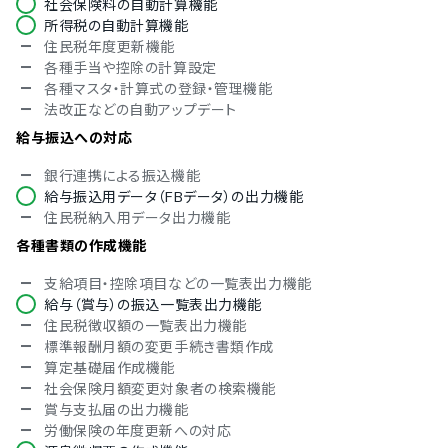
社会保険料の自動計算機能
ISO/IEC 27017（クラウドサービスセキュリティ）
所得税の自動計算機能
対応言語
住民税年度更新機能
各種手当や控除の計算設定
中国語
各種マスタ・計算式の登録・管理機能
英語
法改正などの自動アップデート
スペイン語
タイ語
給与振込への対応
インドネシア語
銀行連携による振込機能
給与振込用データ（FBデータ）の出力機能
住民税納入用データ出力機能
各種書類の作成機能
支給項目・控除項目などの一覧表出力機能
給与（賞与）の振込一覧表出力機能
住民税徴収額の一覧表出力機能
標準報酬月額の変更手続き書類作成
算定基礎届作成機能
社会保険月額変更対象者の検索機能
賞与支払届の出力機能
労働保険の年度更新への対応