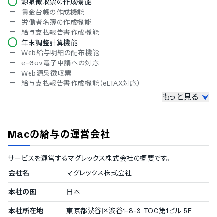
源泉徴収票の作成機能
賃金台帳の作成機能
労働者名簿の作成機能
給与支払報告書作成機能
年末調整計算機能
Web給与明細の配布機能
e-Gov電子申請への対応
Web源泉徴収票
給与支払報告書作成機能（eLTAX対応）
もっと見る
給与種別
月給制
日給制
Macの給与
の運営会社
時給制
人事情報の管理機能
サービスを運営する
マグレックス株式会社
の概要です。
マイナンバー管理機能
会社名
マグレックス株式会社
途中入社・退職者の表示アシスト機能
退職金の管理機能
本社の国
日本
確定拠出年金の管理機能
本社所在地
東京都渋谷区渋谷1-8-3 TOC第1ビル 5F
ユーザー管理機能