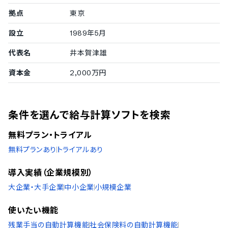
拠点
東京
管理者権限・ユーザー権限の管理機能
タスク管理機能
設立
1989年5月
Todoリストでのタスク管理機能
代表名
井本賀津雄
外国通貨対応
資本金
2,000万円
日本円
条件を選んで給与計算ソフトを検索
無料プラン・トライアル
無料プランあり
トライアルあり
導入実績（企業規模別）
大企業・大手企業
中小企業
小規模企業
使いたい機能
残業手当の自動計算機能
社会保険料の自動計算機能