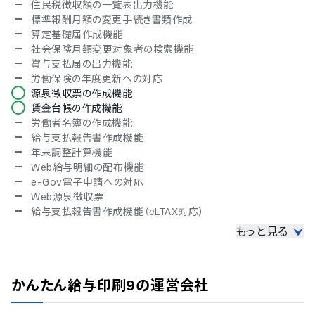
住民税徴収額の一覧表出力機能
標準報酬月額の変更手続き書類作成
算定基礎届作成機能
社会保険月額変更対象者の検索機能
賞与支払届の出力機能
労働保険の年度更新への対応
源泉徴収票の作成機能
賃金台帳の作成機能
労働者名簿の作成機能
給与支払報告書作成機能
年末調整計算機能
Web給与明細の配布機能
e-Gov電子申請への対応
Web源泉徴収票
給与支払報告書作成機能（eLTAX対応）
もっと見る
給与種別
月給制
日給制
かんたん給与印刷9
の運営会社
時給制
人事情報の管理機能