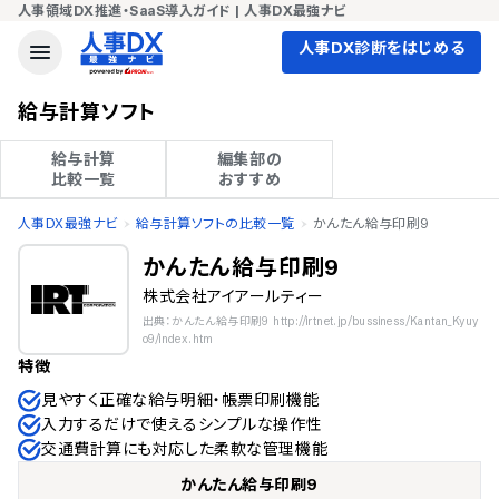
人事領域DX推進・SaaS導入ガイド | 人事DX最強ナビ
人事DX診断をはじめる
給与計算ソフト
給与計算

編集部の

比較一覧
おすすめ
人事DX最強ナビ
給与計算ソフトの比較一覧
かんたん給与印刷9
かんたん給与印刷9
株式会社アイアールティー
出典：かんたん給与印刷9 http://irtnet.jp/bussiness/Kantan_Kyuy
o9/index.htm
特徴
見やすく正確な給与明細・帳票印刷機能
入力するだけで使えるシンプルな操作性
交通費計算にも対応した柔軟な管理機能
かんたん給与印刷9