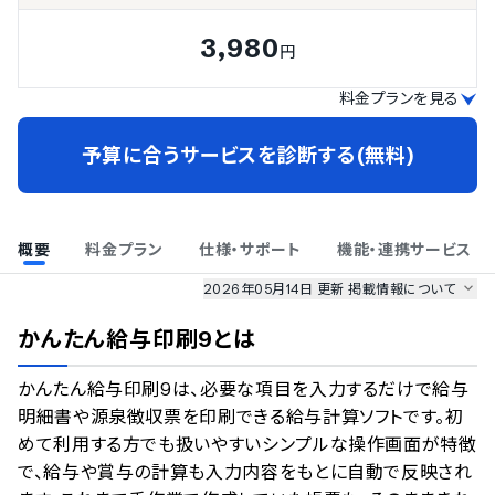
3,980
円
料金プランを見る
予算に合うサービスを診断する(無料)
概要
料金プラン
仕様・サポート
機能・連携サービス
2026年05月14日 更新
掲載情報について
AI最強ナビ
、
業界DX最強ナビ
、
人事DX最強ナビ
、
ITランキング
かんたん給与印刷9
とは
のサービス情報は、
一部
PRONIアイミツSaaS
のサービスデータを参照しています。
かんたん給与印刷9は、必要な項目を入力するだけで給与
情報更新者：
人事DX最強ナビ
編集部
情報取得元
掲載修正依頼
明細書や源泉徴収票を印刷できる給与計算ソフトです。初
めて利用する方でも扱いやすいシンプルな操作画面が特徴
で、給与や賞与の計算も入力内容をもとに自動で反映され