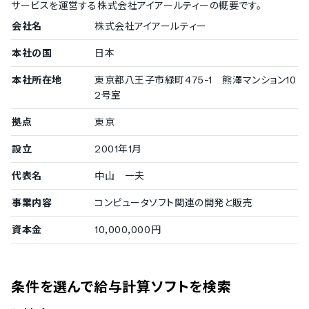
サービスを運営する
株式会社アイアールティー
の概要です。
マイナンバー管理機能
会社名
株式会社アイアールティー
途中入社・退職者の表示アシスト機能
退職金の管理機能
本社の国
日本
確定拠出年金の管理機能
本社所在地
東京都八王子市緑町475-1 熊澤マンション10
ユーザー管理機能
2号室
管理者権限・ユーザー権限の管理機能
拠点
東京
タスク管理機能
設立
2001年1月
Todoリストでのタスク管理機能
外国通貨対応
代表名
中山 一夫
日本円
事業内容
コンピュータソフト関連の開発と販売
資本金
10,000,000円
条件を選んで給与計算ソフトを検索