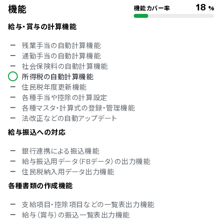
IP制限
18
機能
機能カバー率
%
二要素認証・二段階認証
シングルサインオン
給与・賞与の計算機能
操作ログ取得
残業手当の自動計算機能
TRUSTe
通勤手当の自動計算機能
ISO 9001（品質マネジメント）
社会保険料の自動計算機能
ISO/IEC 27017（クラウドサービスセキュリティ）
所得税の自動計算機能
対応言語
住民税年度更新機能
各種手当や控除の計算設定
中国語
各種マスタ・計算式の登録・管理機能
英語
法改正などの自動アップデート
スペイン語
タイ語
給与振込への対応
インドネシア語
銀行連携による振込機能
給与振込用データ（FBデータ）の出力機能
住民税納入用データ出力機能
各種書類の作成機能
支給項目・控除項目などの一覧表出力機能
給与（賞与）の振込一覧表出力機能