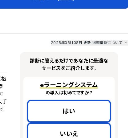
2025年05月08日 更新
掲載情報について
I最強ナビ
、
業界DX最強ナビ
、
人事DX最強ナビ
、
ITランキング
のサービス情報は、
一部
PRONIアイミツSaaS
のサービスデータを参照しています。
診断に答えるだけであなたに最適な
情報更新者：
人事DX最強ナビ
編集部
情報取得元
掲載修正依頼
サービスをご紹介します。
資格
eラーニングシステム
様
の導入は初めてですか？
可
大手
で
はい
いいえ