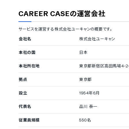
ISMS
Pマーク
通信の暗号化
IP制限
CAREER CASE
の運営会社
シングルサインオン
対応言語
サービスを運営する
株式会社ユーキャン
の概要です。
中国語
デンマーク語
会社名
株式会社ユーキャン
フィンランド語
フランス語
イタリア語
韓国語
本社の国
日本
ポルトガル語
ロシア語
タイ語
インドネシア
チェコ語
ポーランド語
本社所在地
東京都新宿区高田馬場4-2-
拠点
東京都
設立
1954年6月
代表名
品川 泰一
従業員規模
550名