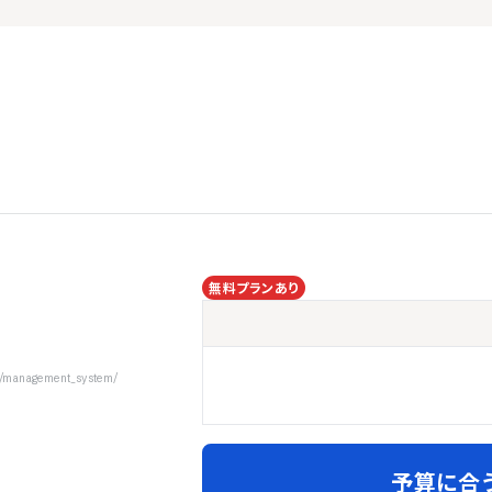
無料プランあり
s/management_system/
予算に合