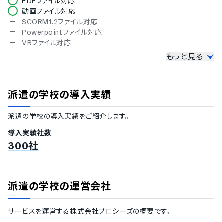
PDFファイル対応
インドネシア語
動画ファイル対応
ブルガリア語
SCORM1.2ファイル対応
チェコ語
Powerpointファイル対応
ポーランド語
VRファイル対応
ベトナム語
もっと見る
講義の管理機能
講義のシステム登録
講義コースの公開先設定
派遣の学校
の導入実績
コース毎の受講条件の設定
集合研修の管理機能
派遣の学校
の導入実績をご紹介します。
テスト問題の登録機能
アンケート実施
導入実績社数
受講者のレポート提出機能
300社
修了証書の発行
受講者の学習管理機能
講義進捗の管理機能
派遣の学校
の運営会社
テスト結果の確認
学習傾向の分析機能
サービスを運営する
株式会社プロシーズ
の概要です。
単位数取得の確認機能