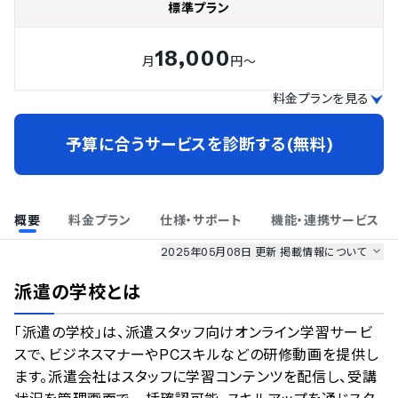
標準プラン
18,000
月
円～
料金プランを見る
予算に合うサービスを診断する(無料)
概要
料金プラン
仕様・サポート
機能・連携サービス
2025年05月08日 更新
掲載情報について
AI最強ナビ
、
業界DX最強ナビ
、
人事DX最強ナビ
、
ITランキング
派遣の学校
とは
のサービス情報は、
一部
PRONIアイミツSaaS
のサービスデータを参照しています。
「派遣の学校」は、派遣スタッフ向けオンライン学習サービ
情報更新者：
人事DX最強ナビ
編集部
情報取得元
掲載修正依頼
スで、ビジネスマナーやPCスキルなどの研修動画を提供し
ます。派遣会社はスタッフに学習コンテンツを配信し、受講