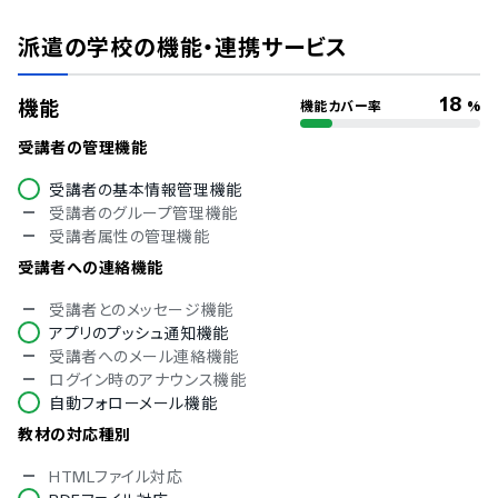
ISMS
Pマーク
派遣の学校
の機能・連携サービス
冗長化
通信の暗号化
IP制限
18
機能
機能カバー率
%
二要素認証・二段階認証
シングルサインオン
受講者の管理機能
対応言語
受講者の基本情報管理機能
受講者のグループ管理機能
中国語
受講者属性の管理機能
デンマーク語
英語
受講者への連絡機能
フィンランド語
受講者とのメッセージ機能
フランス語
アプリのプッシュ通知機能
ドイツ語
受講者へのメール連絡機能
イタリア語
ログイン時のアナウンス機能
韓国語
自動フォローメール機能
ノルウェー語
ポルトガル語
教材の対応種別
ロシア語
スペイン語
HTMLファイル対応
タイ語