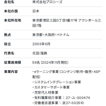
受講者のコミュニティ管理機能
会社名
株式会社プロシーズ
受講者用の日記作成機能
本社の国
日本
受講者間のコミュニティ作成機能
本社所在地
東京都港区三田3丁目1番17号 アクシオール三
受講者間のメッセージ機能
田7階
受講者のプロフィール登録
その他の機能
拠点
東京都・大阪府・ベトナム
講義の販売機能
設立
2003年6月
講義販売時の決済機能
データのCSV出力機能
代表名
花田 隆典
教材提供の機能
教材作成の機能
従業員規模
59名（2024年11月現在）
教材作成の支援
講義の倍速再生機能
事業内容
・eラーニング事業（コンテンツ制作・販売・ASP
講義のライブ配信機能
配信）
受講者ログインページのカスタマイズ機能
・システムインテグレーション事業
受講者問い合わせの管理機能
・カスタマーサポート事業
FAQページの設定
・次世代人材事業
受講者集中度の採点機能
・有料職業紹介事業 ： 27-ユ-300474
受講者なりすまし防止の顔認証機能
・労働者派遣事業 ： 派27-302510
講義の字幕設定