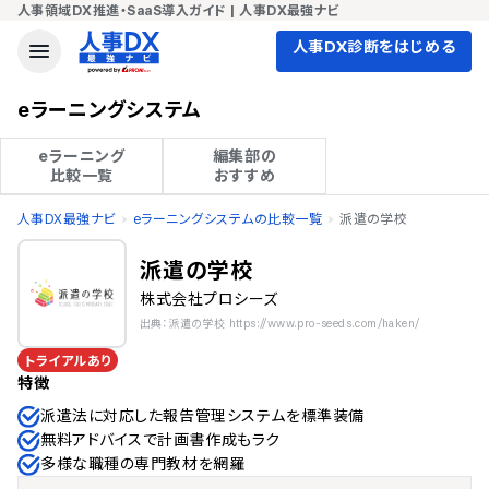
人事領域DX推進・SaaS導入ガイド | 人事DX最強ナビ
人事DX診断をはじめる
eラーニングシステム
eラーニング

編集部の

比較一覧
おすすめ
人事DX最強ナビ
eラーニングシステムの比較一覧
派遣の学校
派遣の学校
株式会社プロシーズ
出典：派遣の学校 https://www.pro-seeds.com/haken/
トライアルあり
特徴
派遣法に対応した報告管理システムを標準装備
無料アドバイスで計画書作成もラク
多様な職種の専門教材を網羅