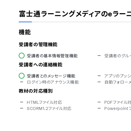
ISMS
Pマーク
通信の暗号化
IP制限
富士通ラーニングメディアのeラー
シングルサインオン
対応言語
機能
中国語
デンマーク語
フィンランド語
フランス語
受講者の管理機能
イタリア語
韓国語
ポルトガル語
ロシア語
受講者の基本情報管理機能
受講者のグル
タイ語
インドネシア
受講者への連絡機能
チェコ語
ポーランド語
受講者とのメッセージ機能
アプリのプッ
ログイン時のアナウンス機能
自動フォロー
教材の対応種別
HTMLファイル対応
PDFファイル
SCORM1.2ファイル対応
Powerpoi
講義の管理機能
講義のシステム登録
講義コースの