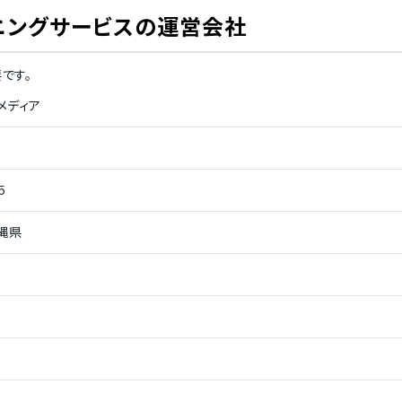
登録機能
アンケート実施
ニングサービス
の運営会社
行
です。
確認
学習傾向の分析機能
メディア
ミュニティ作成機能
受講者間のメッセージ機能
5
縄県
決済機能
データのCSV出力機能
能
教材作成の支援
受講者ログインページのカスタマイズ
配信機能
機能
設定
受講者集中度の採点機能
定