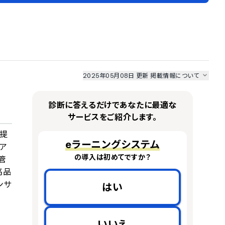
2025年05月08日 更新
掲載情報について
I最強ナビ
、
業界DX最強ナビ
、
人事DX最強ナビ
、
ITランキング
のサービス情報は、
一部
PRONIアイミツSaaS
のサービスデータを参照しています。
診断に答えるだけであなたに最適な
情報更新者：
人事DX最強ナビ
編集部
情報取得元
掲載修正依頼
サービスをご紹介します。
提
eラーニングシステム
ア
の導入は初めてですか？
管
高品
ンサ
はい
いいえ