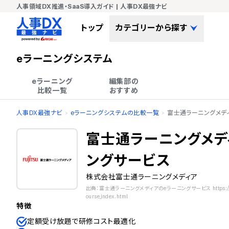
人事領域DX推進・SaaS導入ガイド | 人事DX最強ナビ
トップ
カテゴリーから探す
eラーニングシステム
eラーニング

編集部の

比較一覧
おすすめ
人事DX最強ナビ
eラーニングシステムの比較一覧
富士通ラーニングメデ
富士通ラーニングメデ
ングサービス
株式会社富士通ラーニングメディア
出典：富士通ラーニングメディアのeラーニングサービス https://www.k
ourse_index.html
特徴
定額受け放題で研修コスト最適化