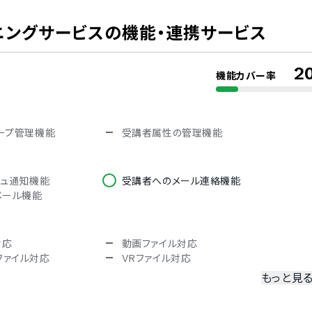
冗長化
二要素認証・二段階認証
ニングサービス
の機能・連携サービス
2
機能カバー率
英語
ドイツ語
ノルウェー語
スペイン語
ープ管理機能
受講者属性の管理機能
語
ブルガリア語
ベトナム語
シュ通知機能
受講者へのメール連絡機能
メール機能
対応
動画ファイル対応
ntファイル対応
VRファイル対応
もっと見
公開先設定
コース毎の受講条件の設定