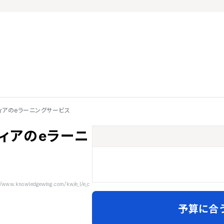
ィアのeラーニングサービス
ィアのeラーニ
nowledgewing.com/kw/e_l/e_c
予算に合