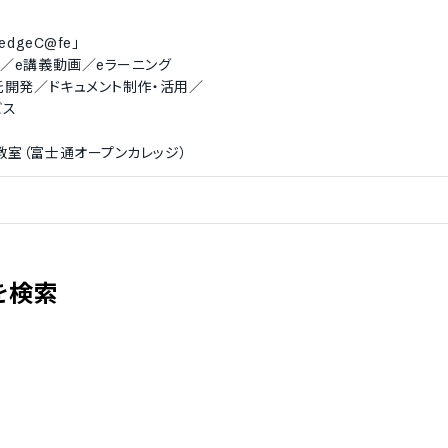
dgeC@fe」
／e講義動画／eラーニング
託開発／ドキュメント制作・活用／
ビス
教室（富士通オープンカレッジ）
を検索