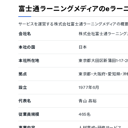
集合研修の管理機能
テスト問題の
富士通ラーニングメディアのeラー
受講者のレポート提出機能
修了証書の発
受講者の学習管理機能
サービスを運営する
株式会社富士通ラーニングメディア
の概要
講義進捗の管理機能
テスト結果の
会社名
株式会社富士通ラーニング
単位数取得の確認機能
受講者のコミュニティ管理機能
本社の国
日本
受講者用の日記作成機能
受講者間のコ
本社所在地
東京都大田区新蒲田1-17-2
受講者のプロフィール登録
その他の機能
拠点
東京都・大阪府・愛知県・沖
講義の販売機能
講義販売時の
教材提供の機能
教材作成の機
設立
1977年6月
講義の倍速再生機能
講義のライブ
代表名
青山 昌裕
受講者問い合わせの管理機能
FAQページの
受講者なりすまし防止の顔認証機能
講義の字幕設
従業員規模
465名
事業内容
人材育成・研修サービス