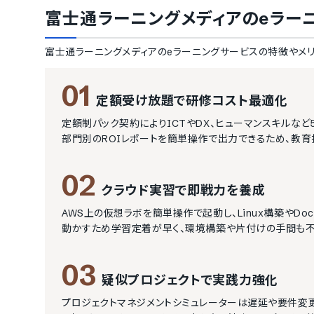
富士通ラーニングメディアのeラー
富士通ラーニングメディアのeラーニングサービス
の特徴やメリ
01
定額受け放題で研修コスト最適化
定額制パック契約によりICTやDX、ヒューマンスキルな
部門別のROIレポートを簡単操作で出力できるため、教育
02
クラウド実習で即戦力を養成
AWS上の仮想ラボを簡単操作で起動し、Linux構築やD
動かすため学習定着が早く、環境構築や片付けの手間も不
03
疑似プロジェクトで実践力強化
プロジェクトマネジメントシミュレーターは遅延や要件変