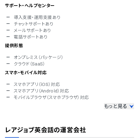
サポート・ヘルプセンター
導入支援・運用支援あり
チャットサポートあり
メールサポートあり
電話サポートあり
提供形態
オンプレミス（パッケージ）
クラウド（SaaS）
スマホ・モバイル対応
スマホアプリ（iOS）対応
スマホアプリ（Android）対応
モバイルブラウザ（スマホブラウザ）対応
もっと見る
セキュリティ対応
ISMS
Pマーク
レアジョブ英会話
の運営会社
冗長化
通信の暗号化