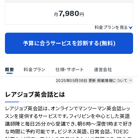
7,980
月
円
料金プランを見る
予算に合うサービスを診断する(無料)
概要
料金プラン
仕様・サポート
運営会社
2025年05月08日 更新
掲載情報について
AI最強ナビ
、
業界DX最強ナビ
、
人事DX最強ナビ
、
ITランキング
レアジョブ英会話
とは
のサービス情報は、
一部
PRONIアイミツSaaS
のサービスデータを参照しています。
レアジョブ英会話は、オンラインでマンツーマン英会話レッ
情報更新者：
人事DX最強ナビ
編集部
情報取得元
掲載修正依頼
スンを提供するサービスです。フィリピンを中心とした英語
講師陣と毎日25分から受講でき、朝6時～深夜1時まで好き
な時間に予約可能です。ビジネス英語、日常会話、TOEIC