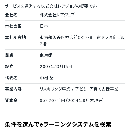
IP制限
サービスを運営する
株式会社レアジョブ
の概要です。
二要素認証・二段階認証
会社名
株式会社レアジョブ
シングルサインオン
対応言語
本社の国
日本
中国語
本社所在地
東京都渋谷区神宮前6-27-8 京セラ原宿ビル
デンマーク語
2階
英語
フィンランド語
拠点
東京都
フランス語
ドイツ語
設立
2007年10月18日
イタリア語
代表名
中村 岳
韓国語
ノルウェー語
事業内容
リスキリング事業 / 子ども・子育て支援事業
ポルトガル語
ロシア語
資本金
657,207千円（2024年9月末現在）
スペイン語
タイ語
インドネシア語
ブルガリア語
条件を選んでeラーニングシステムを検索
チェコ語