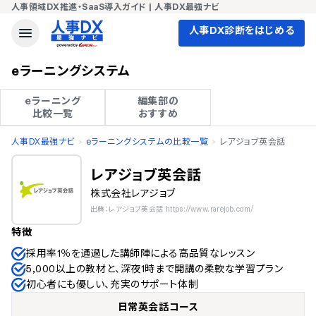
人事領域DX推進・SaaS導入ガイド | 人事DX最強ナビ
人事DX診断をはじめる
eラーニングシステム
eラーニング

編集部の

比較一覧
おすすめ
人事DX最強ナビ
eラーニングシステムの比較一覧
レアジョブ英会話
レアジョブ英会話
株式会社レアジョブ
出典：レアジョブ英会話 https://www.rarejob.com/
特徴
採用率1％を通過した講師陣による高品質なレッスン
5,000以上の教材と、深夜1時まで開講の柔軟な学習プラン
初心者にも優しい、充実のサポート体制
日常英会話コース