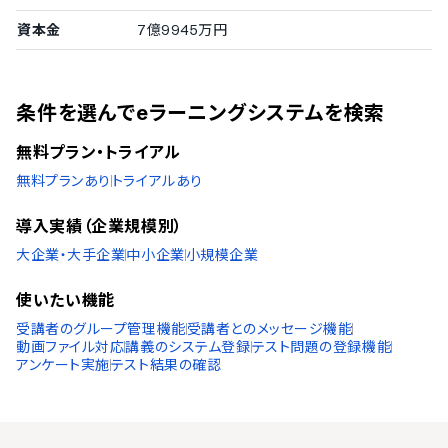
インドネシア語
資本金
7億9945万円
ブルガリア語
チェコ語
ポーランド語
ベトナム語
条件を選んでeラーニングシステムを検索
無料プラン・トライアル
無料プランあり
トライアルあり
導入実績（企業規模別）
大企業・大手企業
中小企業
小規模企業
使いたい機能
受講者のグループ管理機能
受講者とのメッセージ機能
動画ファイル対応
講義のシステム登録
テスト問題の登録機能
アンケート実施
テスト結果の確認