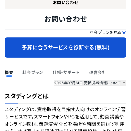
お問い合わせ
お問い合わせ
料金プランを見る
予算に合うサービスを診断する(無料)
概要
料金プラン
仕様・サポート
運営会社
2026年07月31日 更新
掲載情報について
AI最強ナビ
、
業界DX最強ナビ
、
人事DX最強ナビ
、
ITランキング
スタディング
とは
のサービス情報は、
一部
PRONIアイミツSaaS
のサービスデータを参照しています。
スタディングは、資格取得を目指す人向けのオンライン学習
情報更新者：
人事DX最強ナビ
編集部
情報取得元
掲載修正依頼
サービスです。スマートフォンやPCを活用して、動画講義や
オンライン教材、問題演習などを場所や時間を選ばず利用