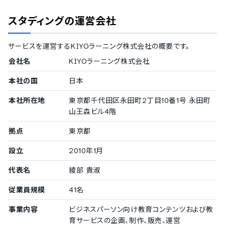
ISMS
Pマーク
スタディング
の運営会社
冗長化
通信の暗号化
IP制限
サービスを運営する
KIYOラーニング株式会社
の概要です。
二要素認証・二段階認証
会社名
KIYOラーニング株式会社
シングルサインオン
対応言語
本社の国
日本
中国語
本社所在地
東京都千代田区永田町2丁目10番1号 永田町
デンマーク語
山王森ビル4階
英語
フィンランド語
拠点
東京都
フランス語
ドイツ語
設立
2010年1月
イタリア語
代表名
綾部 貴淑
韓国語
ノルウェー語
従業員規模
41名
ポルトガル語
ロシア語
事業内容
ビジネスパーソン向け教育コンテンツおよび教
スペイン語
育サービスの企画、制作、販売、運営
タイ語