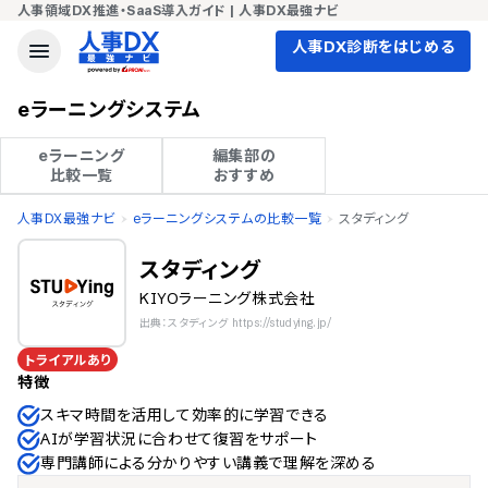
人事領域DX推進・SaaS導入ガイド | 人事DX最強ナビ
人事DX診断をはじめる
eラーニングシステム
eラーニング

編集部の

比較一覧
おすすめ
人事DX最強ナビ
eラーニングシステムの比較一覧
スタディング
スタディング
KIYOラーニング株式会社
出典：スタディング https://studying.jp/
トライアルあり
特徴
スキマ時間を活用して効率的に学習できる
AIが学習状況に合わせて復習をサポート
専門講師による分かりやすい講義で理解を深める