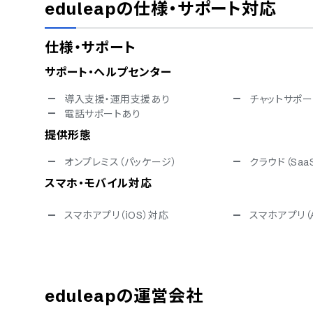
eduleap
の仕様・サポート対応
仕様・サポート
サポート・ヘルプセンター
導入支援・運用支援あり
チャットサポー
電話サポートあり
提供形態
オンプレミス（パッケージ）
クラウド（Saa
スマホ・モバイル対応
スマホアプリ（iOS）対応
スマホアプリ（A
セキュリティ対応
ISMS
Pマーク
通信の暗号化
IP制限
eduleap
の運営会社
シングルサインオン