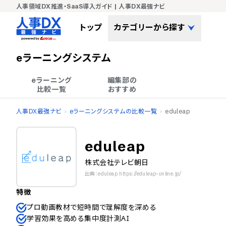
人事領域DX推進・SaaS導入ガイド | 人事DX最強ナビ
トップ
カテゴリーから探す
eラーニングシステム
eラーニング

編集部の

比較一覧
おすすめ
人事DX最強ナビ
eラーニングシステムの比較一覧
eduleap
eduleap
株式会社テレビ朝日
出典：eduleap https://eduleap-online.jp/
特徴
プロ動画教材で短時間で理解度を深める
学習効果を高める集中度計測AI