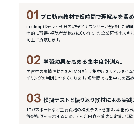
01
プロ動画教材で短時間で理解度を深
eduleapはテレビ朝日の現役アナウンサーが監修した動
率的に習得。視聴者が飽きにくい作りで、企業研修やスキル
向上に貢献します。
02
学習効果を高める集中度計測AI
学習中の表情や動きをAIが分析し、集中度をリアルタイ
イミングを判断しやすくなります。短時間でも集中力を高
03
模擬テストと振り返り教材による実践
ITパスポートなど主要資格の模擬テストを備え、本番形
解説動画を表示するため、学んだ内容を着実に定着。試験