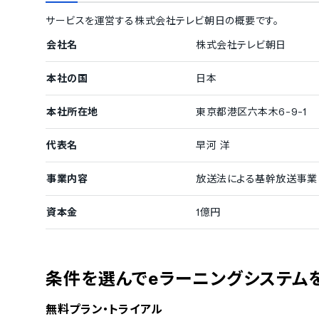
対応言語
サービスを運営する
株式会社テレビ朝日
の概要です。
中国語
デンマーク語
会社名
株式会社テレビ朝日
フィンランド語
フランス語
イタリア語
韓国語
本社の国
日本
ポルトガル語
ロシア語
タイ語
インドネシア
チェコ語
ポーランド語
本社所在地
東京都港区六本木6-9-1
代表名
早河 洋
事業内容
放送法による基幹放送事業
資本金
1億円
条件を選んでeラーニングシステム
無料プラン・トライアル