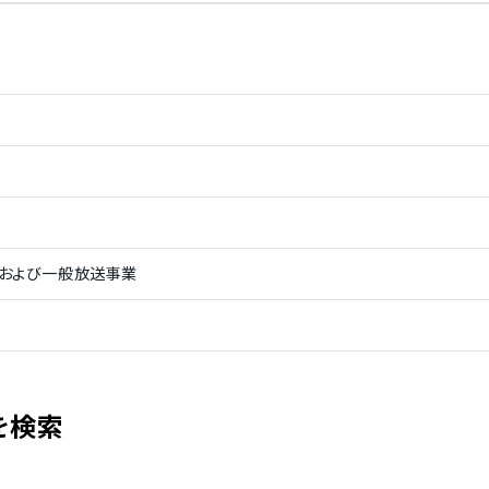
英語
ドイツ語
ノルウェー語
スペイン語
語
ブルガリア語
ベトナム語
および一般放送事業
を検索