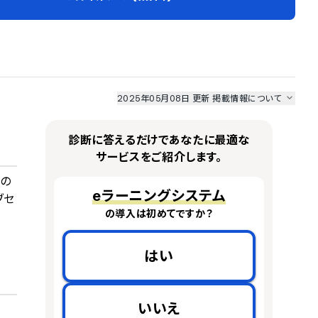
2025年05月08日 更新
掲載情報について
I最強ナビ
、
業界DX最強ナビ
、
人事DX最強ナビ
、
ITランキング
のサービス情報は、
一部
PRONIアイミツSaaS
のサービスデータを参照しています。
診断に答えるだけであなたに最適な
情報更新者：
人事DX最強ナビ
編集部
情報取得元
掲載修正依頼
サービスをご紹介します。
者の
eラーニングシステム
ブセ
の導入は初めてですか？
はい
いいえ