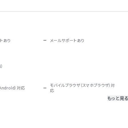
トあり
メールサポートあり
S）
モバイルブラウザ（スマホブラウザ）対
ndroid）対応
応
もっと見
冗長化
二要素認証・二段階認証