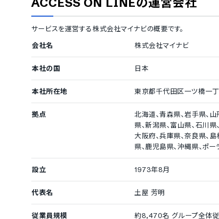
ACCESS ON LINE
の運営会社
応募者用マイページの作成機能
応募者向けの
サービスを運営する
株式会社マイナビ
の概要です。
その他の機能
会社名
株式会社マイナビ
エージェントの推薦機能
応募者とのW
応募者とSPI試験の連携機能
アンケートの
本社の国
日本
他サービスからのデータ移行
本社所在地
東京都千代田区一ツ橋一丁
拠点
北海道、青森県、岩手県、山
県、新潟県、富山県、石川県
大阪府、兵庫県、奈良県、島
県、鹿児島県、沖縄県、ポーラ
設立
1973年8月
代表名
土屋 芳明
従業員規模
約8,470名 グループ全体従