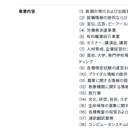
事業内容
（1） 新聞の発行および出
（2） 就職情報の提供なら
（3） 宣伝、広告、ピーアー
（4） 労働者派遣事業
（5） 有料職業紹介事業
（6） セミナー、講演会、講
（7） 人材育成、企業経営
（8） 高校、大学、専門学
ティング
（9） 各種検定試験の運営
（10） ブライダル情報の提供
（11） 農業に関する情報の
（12） 医療機関に関する情
（13） 旅行業
（14） 文化、研究、芸術
（15） 生命保険の募集に
（16） 各種教室の経営お
（17） 通訳翻訳業務
（18） コンピュータシステ