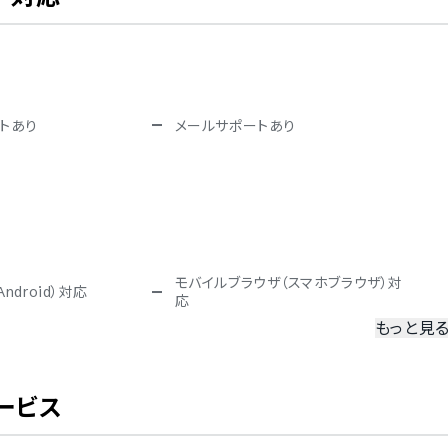
トあり
メールサポートあり
モバイルブラウザ（スマホブラウザ）対
ndroid）対応
応
もっと見
冗長化
二要素認証・二段階認証
ービス