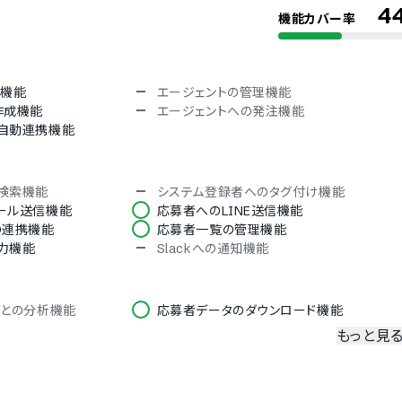
4
機能カバー率
韓国語
タイ語
ル機能
エージェントの管理機能
作成機能
エージェントへの発注機能
自動連携機能
検索機能
システム登録者へのタグ付け機能
ール送信機能
応募者へのLINE送信機能
の連携機能
応募者一覧の管理機能
力機能
Slackへの通知機能
ごとの分析機能
応募者データのダウンロード機能
もっと見
理機能