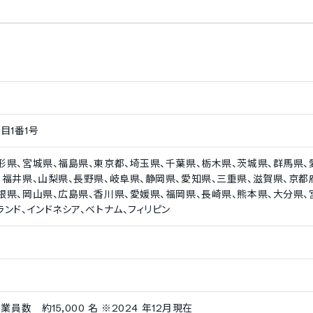
Web説明会機能
eb面接機能
応募者との録画面接機能
作成機能
独自ドメインの設定
目1番1号
形県、宮城県、福島県、東京都、埼玉県、千葉県、栃木県、茨城県、群馬県、
、福井県、山梨県、長野県、岐阜県、静岡県、愛知県、三重県、滋賀県、京都
根県、岡山県、広島県、香川県、愛媛県、福岡県、長崎県、熊本県、大分県、
ンド、インドネシア、ベトナム、フィリピン
業員数 約15,000 名 ※2024 年12月現在