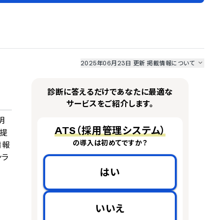
2025年06月23日 更新
掲載情報について
I最強ナビ
、
業界DX最強ナビ
、
人事DX最強ナビ
、
ITランキング
のサービス情報は、
一部
PRONIアイミツSaaS
のサービスデータを参照しています。
診断に答えるだけであなたに最適な
情報更新者：
人事DX最強ナビ
編集部
情報取得元
掲載修正依頼
サービスをご紹介します。
明
ATS（採用管理システム）
提
の導入は初めてですか？
情報
ンラ
はい
いいえ