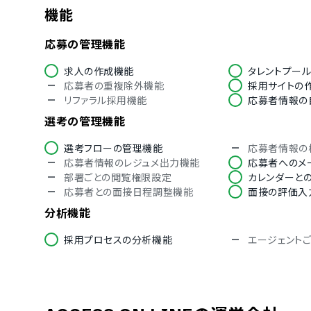
機能
中国語
英語
ロシア語
スペイン語
応募の管理機能
インドネシア語
ベトナム語
求人の作成機能
タレントプー
応募者の重複除外機能
採用サイトの
リファラル採用機能
応募者情報の
選考の管理機能
選考フローの管理機能
応募者情報の
応募者情報のレジュメ出力機能
応募者へのメ
部署ごとの閲覧権限設定
カレンダーと
応募者との面接日程調整機能
面接の評価入
分析機能
採用プロセスの分析機能
エージェント
応募者用の機能
モバイルからのチェックイン機能
提出書類の管
新卒採用向けの機能