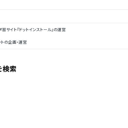
能
教材作成の支援
受講者ログインページのカスタマイズ
配信機能
機能
設定
受講者集中度の採点機能
定
習サイト『ドットインストール』の運営
ントの企画・運営
を検索