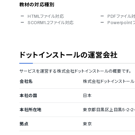
教材の対応種別
HTMLファイル対応
PDFファイル
SCORM1.2ファイル対応
Powerpoi
講義の管理機能
講義のシステム登録
講義コースの
集合研修の管理機能
テスト問題の
ドットインストール
の運営会社
受講者のレポート提出機能
修了証書の発
受講者の学習管理機能
サービスを運営する
株式会社ドットインストール
の概要です。
講義進捗の管理機能
テスト結果の
会社名
株式会社ドットインストール
単位数取得の確認機能
受講者のコミュニティ管理機能
本社の国
日本
受講者用の日記作成機能
受講者間のコ
本社所在地
東京都目黒区上目黒5-2-2-
受講者のプロフィール登録
その他の機能
拠点
東京
講義の販売機能
講義販売時の