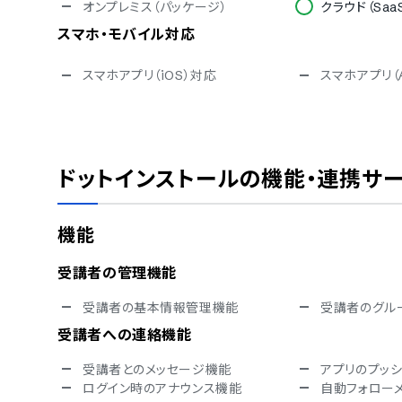
オンプレミス（パッケージ）
クラウド（Saa
スマホ・モバイル対応
スマホアプリ（iOS）対応
スマホアプリ（A
セキュリティ対応
ISMS
Pマーク
通信の暗号化
IP制限
ドットインストール
の機能・連携サ
シングルサインオン
対応言語
機能
中国語
デンマーク語
フィンランド語
フランス語
受講者の管理機能
イタリア語
韓国語
ポルトガル語
ロシア語
受講者の基本情報管理機能
受講者のグル
タイ語
インドネシア
受講者への連絡機能
チェコ語
ポーランド語
受講者とのメッセージ機能
アプリのプッ
ログイン時のアナウンス機能
自動フォロー