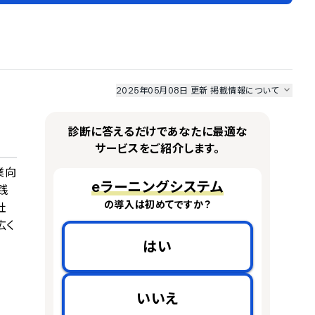
2025年05月08日 更新
掲載情報について
I最強ナビ
、
業界DX最強ナビ
、
人事DX最強ナビ
、
ITランキング
のサービス情報は、
一部
PRONIアイミツSaaS
のサービスデータを参照しています。
診断に答えるだけであなたに最適な
情報更新者：
人事DX最強ナビ
編集部
情報取得元
掲載修正依頼
サービスをご紹介します。
業向
eラーニングシステム
践
の導入は初めてですか？
社
広く
はい
いいえ