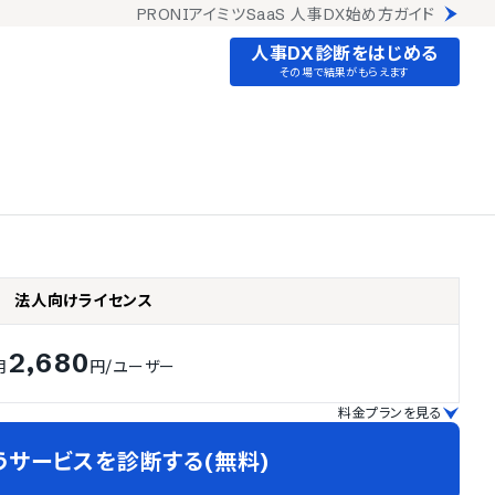
PRONIアイミツSaaS 人事DX始め方ガイド
人事DX診断をはじめる
その場で結果がもらえます
法人向けライセンス
2,680
月
円
/ユーザー
料金プランを見る
うサービスを診断する(無料)