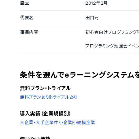
教材提供の機能
教材作成の機
設立
2012年2月
講義の倍速再生機能
講義のライブ
代表名
田口元
受講者問い合わせの管理機能
FAQページの
受講者なりすまし防止の顔認証機能
講義の字幕設
事業内容
初心者向けプログラミング学
プログラミング勉強会イベ
条件を選んでeラーニングシステム
無料プラン・トライアル
無料プランあり
トライアルあり
導入実績（企業規模別）
大企業・大手企業
中小企業
小規模企業