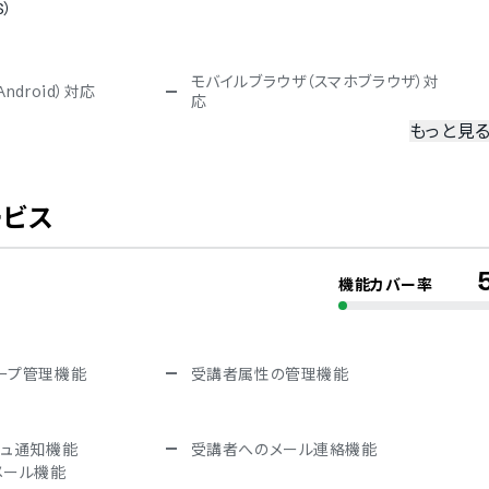
S）
モバイルブラウザ（スマホブラウザ）対
ndroid）対応
応
もっと見
冗長化
二要素認証・二段階認証
ービス
機能カバー率
英語
ドイツ語
ノルウェー語
スペイン語
ープ管理機能
受講者属性の管理機能
語
ブルガリア語
ベトナム語
シュ通知機能
受講者へのメール連絡機能
メール機能