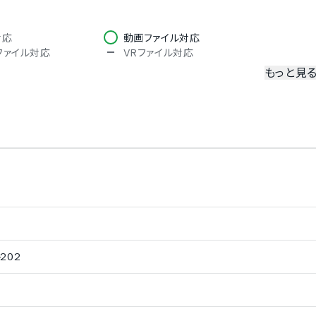
対応
動画ファイル対応
ntファイル対応
VRファイル対応
もっと見
公開先設定
コース毎の受講条件の設定
登録機能
アンケート実施
行
確認
学習傾向の分析機能
ミュニティ作成機能
受講者間のメッセージ機能
202
決済機能
データのCSV出力機能