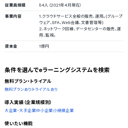
受講者間のメッセージ機能
従業員規模
54人（2021年4月現在）
受講者のプロフィール登録
その他の機能
事業内容
1.クラウドサービス全般の販売、運用。(グループ
ウェア、SFA、Web会議、文書管理等)
講義の販売機能
2.ネットワーク回線、データセンターの販売、運
講義販売時の決済機能
用、監視。
データのCSV出力機能
教材提供の機能
資本金
1億円
教材作成の機能
教材作成の支援
講義の倍速再生機能
講義のライブ配信機能
条件を選んでeラーニングシステムを検索
受講者ログインページのカスタマイズ機能
受講者問い合わせの管理機能
無料プラン・トライアル
FAQページの設定
無料プランあり
トライアルあり
受講者集中度の採点機能
受講者なりすまし防止の顔認証機能
導入実績（企業規模別）
講義の字幕設定
大企業・大手企業
中小企業
小規模企業
使いたい機能