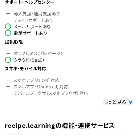
サポート・ヘルプセンター
導入支援・運用支援あり
チャットサポートあり
メールサポートあり
電話サポートあり
提供形態
オンプレミス（パッケージ）
クラウド（SaaS）
スマホ・モバイル対応
スマホアプリ（iOS）対応
スマホアプリ（Android）対応
モバイルブラウザ（スマホブラウザ）対応
もっと見る
セキュリティ対応
ISMS
Pマーク
recipe.learning
の機能・連携サービス
冗長化
通信の暗号化