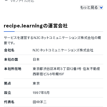
ポーランド語
VRファイル対応
ベトナム語
もっと見る
講義の管理機能
講義のシステム登録
講義コースの公開先設定
recipe.learning
の運営会社
コース毎の受講条件の設定
集合研修の管理機能
テスト問題の登録機能
サービスを運営する
NJCネットコミュニケーションズ株式会社
の概
アンケート実施
要です。
受講者のレポート提出機能
会社名
NJCネットコミュニケーションズ株式会社
修了証書の発行
受講者の学習管理機能
本社の国
日本
講義進捗の管理機能
本社所在地
東京都渋谷区本町3丁目12番1号 住友不動産
テスト結果の確認
西新宿ビル6号館15F
学習傾向の分析機能
単位数取得の確認機能
拠点
東京
受講者のコミュニティ管理機能
設立
1997年5月
受講者用の日記作成機能
代表名
田中洋二
受講者間のコミュニティ作成機能