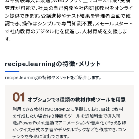
ムや試験導入に最適。Webブラウザ上でコース作成・受講
管理が可能で、社員の自己啓発や社内研修教材をオンライ
ン提供できます。受講進捗やテスト結果を管理者画面で確
認でき、操作はシンプルで専門知識不要。スモールスタート
で社内教育のデジタル化を促進し、人材育成を支援しま
す。
recipe.learning
の特徴・メリット
recipe.learning
の特徴やメリットをご紹介します。
01
オプションで3種類の教材作成ツールを用意
利用できる教材はSCORM1.2に準拠しており、自社で教材
を作成したい場合は3種類のツールを追加料金で導入可
能。PowerPoint連動でアニメーションや音声化が行えるほ
か、クイズ形式の学習やデジタルブックなども作成でき、コン
テンツを多彩に演出できます。