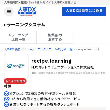
人事領域DX推進・SaaS導入ガイド | 人事DX最強ナビ
人事DX診断をはじめる
eラーニングシステム
eラーニング

編集部の

比較一覧
おすすめ
人事DX最強ナビ
eラーニングシステムの比較一覧
recipe.learning
recipe.learning
NJCネットコミュニケーションズ株式会社
出典：recipe.learning https://www.recipe.co.jp/cloud/e_learning
トライアルあり
特徴
オプションで3種類の教材作成ツールを用意
10人から利用できる低価格なクラウドサービス
受講管理をサポートする多機能ダッシュボード