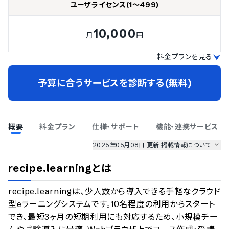
ユーザライセンス(1～499)
10,000
月
円
料金プランを見る
予算に合うサービスを診断する(無料)
概要
料金プラン
仕様・サポート
機能・連携サービス
2025年05月08日 更新
掲載情報について
AI最強ナビ
、
業界DX最強ナビ
、
人事DX最強ナビ
、
ITランキング
recipe.learning
とは
のサービス情報は、
一部
PRONIアイミツSaaS
のサービスデータを参照しています。
recipe.learningは、少人数から導入できる手軽なクラウド
情報更新者：
人事DX最強ナビ
編集部
情報取得元
掲載修正依頼
型eラーニングシステムです。10名程度の利用からスタート
でき、最短3ヶ月の短期利用にも対応するため、小規模チー