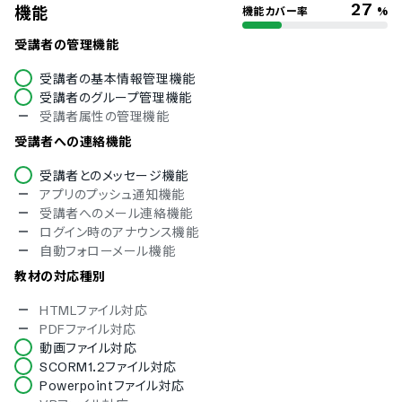
IP制限
27
機能
機能カバー率
%
二要素認証・二段階認証
シングルサインオン
受講者の管理機能
対応言語
受講者の基本情報管理機能
受講者のグループ管理機能
中国語
受講者属性の管理機能
デンマーク語
英語
受講者への連絡機能
フィンランド語
受講者とのメッセージ機能
フランス語
アプリのプッシュ通知機能
ドイツ語
受講者へのメール連絡機能
イタリア語
ログイン時のアナウンス機能
韓国語
自動フォローメール機能
ノルウェー語
ポルトガル語
教材の対応種別
ロシア語
スペイン語
HTMLファイル対応
タイ語
PDFファイル対応
インドネシア語
動画ファイル対応
ブルガリア語
SCORM1.2ファイル対応
チェコ語
Powerpointファイル対応