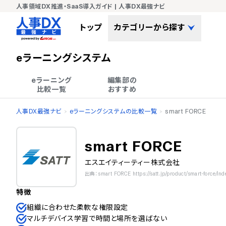
人事領域DX推進・SaaS導入ガイド | 人事DX最強ナビ
トップ
カテゴリーから探す
eラーニングシステム
eラーニング

編集部の

比較一覧
おすすめ
人事DX最強ナビ
eラーニングシステムの比較一覧
smart FORCE
smart FORCE
エスエイティーティー株式会社
出典：smart FORCE https://satt.jp/product/smart-force/ind
特徴
組織に合わせた柔軟な権限設定
マルチデバイス学習で時間と場所を選ばない