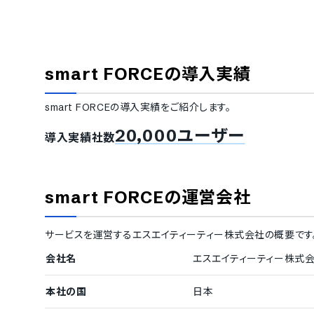
セキュリティ対応
ISMS
Pマーク
通信の暗号化
IP制限
smart FORCE
の導入実績
シングルサインオン
対応言語
smart FORCE
の導入実績をご紹介します。
中国語
デンマーク語
20,000ユーザー
導入実績社数
フィンランド語
フランス語
イタリア語
韓国語
ポルトガル語
ロシア語
タイ語
インドネシア
smart FORCE
の運営会社
チェコ語
ポーランド語
サービスを運営する
エスエイティーティー株式会社
の概要です
会社名
エスエイティーティー株式
本社の国
日本