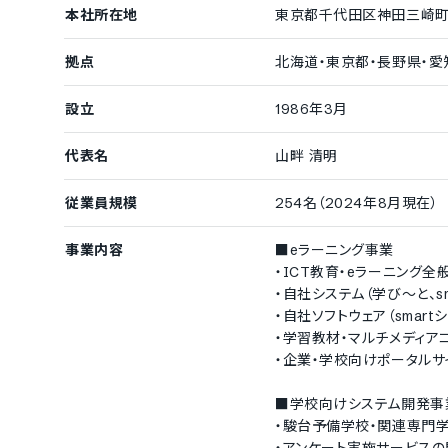
本社所在地
東京都千代田区神田三崎町1-
拠点
北海道・東京都・長野県・愛
設立
1986年3月
代表名
山畔 清明
従業員規模
254名（2024年8月現在）
事業内容
■eラーニング事業
・ICT教育・eラーニング
・自社システム（学び～と、sm
・自社ソフトウェア（smar
・学習教材・マルチメディア
・企業・学校向けポータルサ
■学校向けシステム開発事
・駿台予備学校・関連専門