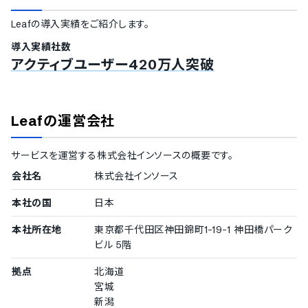
通信の暗号化
Leaf
の導入実績をご紹介します。
IP制限
二要素認証・二段階認証
導入実績社数
シングルサインオン
アクティブユーザー420万人突破
対応言語
中国語
デンマーク語
Leaf
の運営会社
英語
フィンランド語
サービスを運営する
株式会社インソース
の概要です。
フランス語
ドイツ語
会社名
株式会社インソース
イタリア語
韓国語
本社の国
日本
ノルウェー語
ポルトガル語
本社所在地
東京都千代田区神田錦町1-19-1 神田橋パーク
ロシア語
ビル 5階
スペイン語
拠点
北海道
タイ語
インドネシア語
宮城
ブルガリア語
新潟