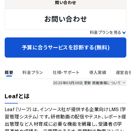
問い合わせ
お問い合わせ
料金プランを見る
予算に合うサービスを診断する(無料)
概要
料金プラン
仕様・サポート
導入実績
運営会
2025年05月08日 更新
掲載情報について
AI最強ナビ
、
業界DX最強ナビ
、
人事DX最強ナビ
、
ITランキング
Leaf
とは
のサービス情報は、
一部
PRONIアイミツSaaS
のサービスデータを参照しています。
Leaf（リーフ）は、インソース社が提供する企業向けLMS（学
情報更新者：
人事DX最強ナビ
編集部
情報取得元
掲載修正依頼
習管理システム）です。研修動画の配信やテスト、レポート提
出管理など人材育成に必要な機能を網羅し、受講者の学