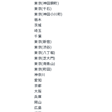
チェコ語
東京(神田錦町)
ポーランド語
東京(千石)
ベトナム語
東京(神田小川町)
栃木
茨城
埼玉
千葉
東京(新宿)
東京(渋谷)
東京(八丁堀)
東京(芝大門)
東京(南青山)
東京(町田)
神奈川
愛知
京都
大阪
兵庫
岡山
広島