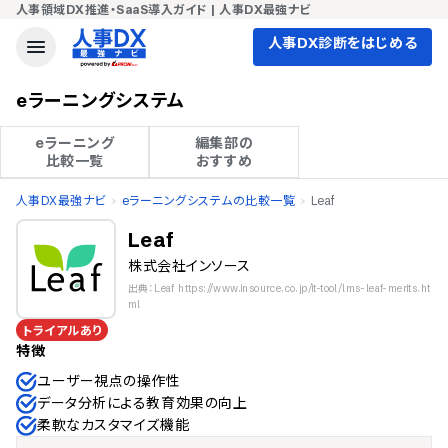
人事領域DX推進・SaaS導入ガイド | 人事DX最強ナビ
人事DX診断をはじめる
eラーニングシステム
eラーニング

編集部の

比較一覧
おすすめ
人事DX最強ナビ
eラーニングシステムの比較一覧
Leaf
Leaf
株式会社インソース
出典：Leaf https://www.insource.co.jp/it-tool/lms-leaf-merits.ht
ml
トライアルあり
特徴
ユーザー視点の操作性
データ分析による教育効果の向上
柔軟なカスタマイズ機能