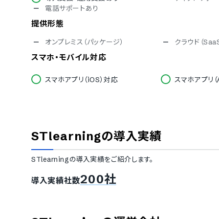
電話サポートあり
提供形態
オンプレミス（パッケージ）
クラウド（Saa
スマホ・モバイル対応
スマホアプリ（iOS）対応
スマホアプリ（A
セキュリティ対応
ISMS
Pマーク
通信の暗号化
IP制限
STlearning
の導入実績
シングルサインオン
対応言語
STlearning
の導入実績をご紹介します。
中国語
デンマーク語
200社
導入実績社数
フィンランド語
フランス語
イタリア語
韓国語
ポルトガル語
ロシア語
タイ語
インドネシア