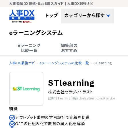
人事領域DX推進・SaaS導入ガイド | 人事DX最強ナビ
トップ
カテゴリーから探す
eラーニングシステム
eラーニング

編集部の

比較一覧
おすすめ
人事DX最強ナビ
eラーニングシステムの比較一覧
STlearning
STlearning
株式会社セラヴィトラスト
出典：STlearning https://selavitrust.com/#service
特徴
アウトプット重視の学習設計で定着を促進
OJTの仕組み化で教育の属人化を解消