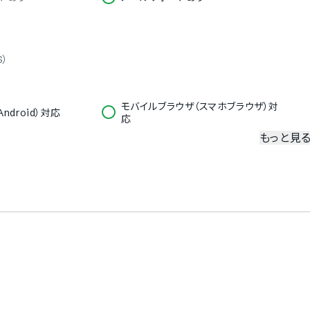
S）
モバイルブラウザ（スマホブラウザ）対
ndroid）対応
応
もっと見
冗長化
二要素認証・二段階認証
英語
ドイツ語
ノルウェー語
スペイン語
語
ブルガリア語