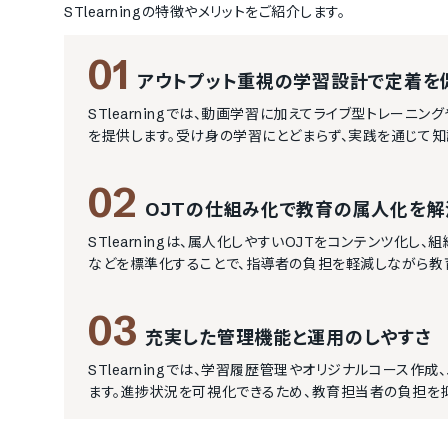
STlearning
の特徴やメリットをご紹介します。
01
アウトプット重視の学習設計で定着を
STlearningでは、動画学習に加えてライブ型トレーニ
を提供します。受け身の学習にとどまらず、実践を通じて
02
OJTの仕組み化で教育の属人化を解
STlearningは、属人化しやすいOJTをコンテンツ化
などを標準化することで、指導者の負担を軽減しながら教
03
充実した管理機能と運用のしやすさ
STlearningでは、学習履歴管理やオリジナルコース
ます。進捗状況を可視化できるため、教育担当者の負担を