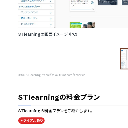
STlearningの画面イメージ（PC）
出典：
STlearning https://selavitrust.com/#service
STlearning
の料金プラン
STlearning
の料金プランをご紹介します。
トライアルあり