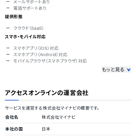
メールサポートあり
電話サポートあり
提供形態
クラウド（SaaS）
スマホ・モバイル対応
スマホアプリ（iOS）対応
スマホアプリ（Android）対応
モバイルブラウザ（スマホブラウザ）対応
もっと見る
セキュリティ対応
ISMS
Pマーク
アクセスオンライン
の運営会社
冗長化
通信の暗号化
IP制限
サービスを運営する
株式会社マイナビ
の概要です。
二要素認証・二段階認証
会社名
株式会社マイナビ
シングルサインオン
対応言語
本社の国
日本