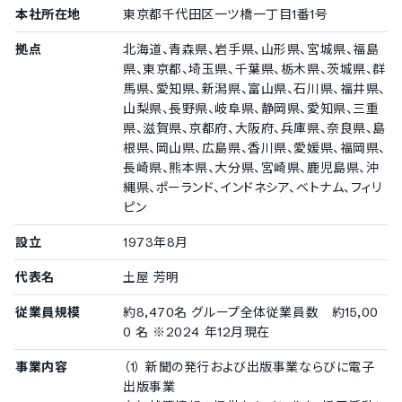
中国語
本社所在地
東京都千代田区一ツ橋一丁目1番1号
英語
韓国語
拠点
北海道、青森県、岩手県、山形県、宮城県、福島
ロシア語
県、東京都、埼玉県、千葉県、栃木県、茨城県、群
スペイン語
馬県、愛知県、新潟県、富山県、石川県、福井県、
タイ語
山梨県、長野県、岐阜県、静岡県、愛知県、三重
インドネシア語
県、滋賀県、京都府、大阪府、兵庫県、奈良県、島
ベトナム語
根県、岡山県、広島県、香川県、愛媛県、福岡県、
長崎県、熊本県、大分県、宮崎県、鹿児島県、沖
縄県、ポーランド、インドネシア、ベトナム、フィリ
ピン
設立
1973年8月
代表名
土屋 芳明
従業員規模
約8,470名 グループ全体従業員数 約15,00
0 名 ※2024 年12月現在
事業内容
（1） 新聞の発行および出版事業ならびに電子
出版事業