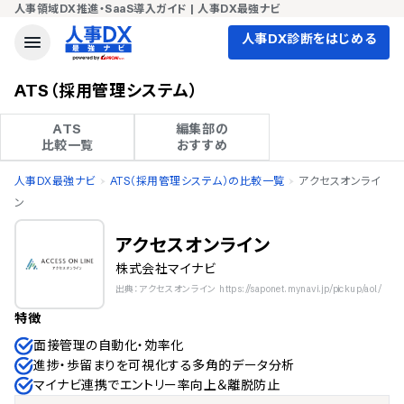
人事領域DX推進・SaaS導入ガイド | 人事DX最強ナビ
人事DX診断をはじめる
ATS（採用管理システム）
ATS

編集部の

比較一覧
おすすめ
人事DX最強ナビ
ATS（採用管理システム）の比較一覧
アクセスオンライ
ン
アクセスオンライン
株式会社マイナビ
出典：アクセスオンライン https://saponet.mynavi.jp/pickup/aol/
特徴
面接管理の自動化・効率化
進捗・歩留まりを可視化する多角的データ分析
マイナビ連携でエントリー率向上＆離脱防止