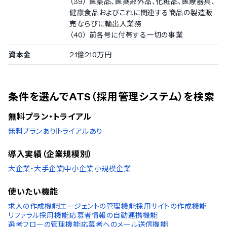
（39） 医薬品、医薬部外品、化粧品、医療器具、
健康食品およびこれに関連する商品の製造販
売ならびに輸出入業務
（40） 前各号に付帯する一切の事業
資本金
21億210万円
条件を選んでATS（採用管理システム）を検索
無料プラン・トライアル
無料プランあり
トライアルあり
導入実績（企業規模別）
大企業・大手企業
中小企業
小規模企業
使いたい機能
求人の作成機能
エージェントの管理機能
採用サイトの作成機能
リファラル採用機能
応募者情報の自動連携機能
選考フローの管理機能
応募者へのメール送信機能