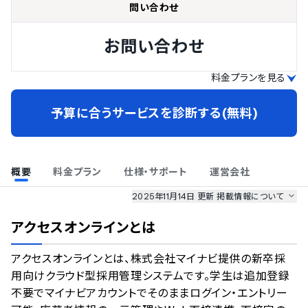
問い合わせ
お問い合わせ
料金プランを見る
予算に合うサービスを診断する(無料)
概要
料金プラン
仕様・サポート
運営会社
2025年11月14日 更新
掲載情報について
AI最強ナビ
、
業界DX最強ナビ
、
人事DX最強ナビ
、
ITランキング
アクセスオンライン
とは
のサービス情報は、
一部
PRONIアイミツSaaS
のサービスデータを参照しています。
アクセスオンラインとは、株式会社マイナビ提供の新卒採
情報更新者：
人事DX最強ナビ
編集部
情報取得元
掲載修正依頼
用向けクラウド型採用管理システムです。学生は追加登録
不要でマイナビアカウントでそのままログイン・エントリー